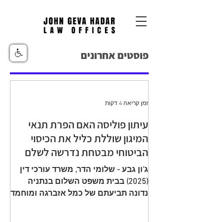
פוסטים אחרונים
זמן קריאה 4 דקות
עיתון פוליסה האם הפרת תנאי
המיגון שוללת כליל את הכיסוי
הביטוחי מבטחת נדרשה לשלם
יתרת תגמולי ביטוח עקב הפחתה
ג'ון גבע - שלומי הדר, משרד עורכי דין
שגויה בהיעדר מיגון
(2025) בבית משפט השלום בנתניה
נדונה תביעתם של כמל אזברגה ומוחמד
אזברגה (להלן: "התובעים"), שיוצגו עי ע"י
עו"ד רמי שדה כנגד מנורה מבטחים