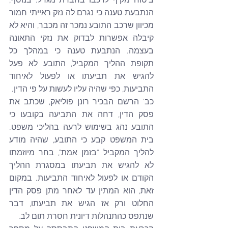
ביטוח מקיף לרכבו בחברת מגדל. בנוסף, 
הנתבעת טענה כי נגרם לה נזק ראייתי חמור 
מכיוון שרכב התובע נמכר זה מכבר, והיא לא 
קיבלה אפשרות לבדוק את נזקי התאונה 
בעצמה. הנתבעת טענה כי במהלך כל 
תקופת ההליך המקביל, התובע לא פעל 
להגיש את תביעתו או לפעול לאיחוד 
התביעות, כפי שהיה עליו לעשות על פי הדין.
כב' הרשם הבכיר רונן פוליאק, שכתב את 
פסק הדין, דחה את התביעה בקובעו כי 
התובע נהג בשימוש לרעה בהליכי משפט. 
בית המשפט קבע כי התובע, שהיה מודע 
להליך המקביל "בזמן אמת", בחר מיוזמתו 
לא להגיש את תביעתו במסגרת ההליך 
הקודם או לפעול לאיחוד התביעות. במקום 
זאת, הוא המתין עד לאחר מתן פסק הדין 
החלוט ורק אז הגיש את תביעתו, דבר 
שנתפס כהתנהלות דיונית חסרת תום לב.