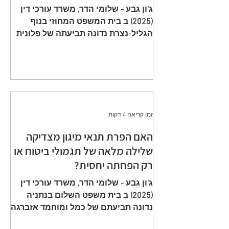
תשלום פרמיות וחתימה על הצעה
ג'ון גבע - שלומי הדר, משרד עורכי דין
שגויה היא באחריות המבוטח
(2025) ב בית המשפט המחוזי בנוף
הגליל-נצרת נדונה תביעתה של פלונית
(להלן: ״ התובעת ״) כנגד כלל חברה
לביטוח בע״מ (להלן: ״ הנתבעת ״)
שיוצגה ע״י ב״כ עוה״ד רם דורון ואח׳
ממשרד עוה"ד דורון, בורבין צופין. פסק
הדין ת״א 65208-05-21 ניתן מפי כבוד
השופט, סגן הנשיאה שאהר אטרש ביום
זמן קריאה 4 דקות
23 יולי 2024. ענייננו בתביעה כספית
שהוגשה על ידי אלמנתו של מנוח, בגין
האם הפרת תנאי מיגון מצדיקה
תשלום תגמולי ביטוח על פי שתי
שלילה מלאה של תגמולי ביטוח או
פוליסות ביטוח חיים שהוצאו על שם
רק הפחתה יחסית?
המנוח. הפוליסה הראשונה, כללה כיסוי
מ
ג'ון גבע - שלומי הדר, משרד עורכי דין
(2025) ב בית משפט השלום בנתניה
נדונה תביעתם של כמל ומוחמד אזברגה
(להלן: ״ התובעים ״) שיוצגו ע״י עוה״ד