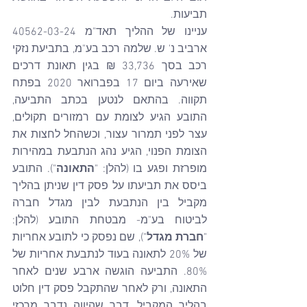
תביעות.
עניינו של ההליך תאד"מ 40562-03-24 
ארביב נ' ש. שלמה רכב בע"מ, בתביעת נזקי 
רכב בסך 33,736 ₪ בגין תאונת דרכים 
שאירעה ביום 17 בפברואר 2020 בפתח 
תקווה. בהתאם לנטען בכתב התביעה, 
התובע הגיע לצומת עם רמזורים תקולים, 
עצר לפני תמרור עצור, וכשהחל לחצות את 
הצומת הפנוי, הגיע נהג הנתבעת במהירות 
מופרזת ופגע בו (להלן: "
התאונה
"). התובע 
ביסס את תביעתו על פסק דין שניתן בהליך 
מקביל בין הנתבעת לבין מגדל חברה 
לביטוח בע"מ- מבטחת התובע (להלן: 
"
חברת
מגדל
"), שם נפסק כי לתובע אחריות 
של 20% לתאונה בעוד לנתבעת אחריות של 
80%. התביעה הוגשה ארבע שנים לאחר 
התאונה, ורק לאחר שהתקבל פסק דין חלוט 
בהליך המקביל, דבר שהיווה נדבך מרכזי 