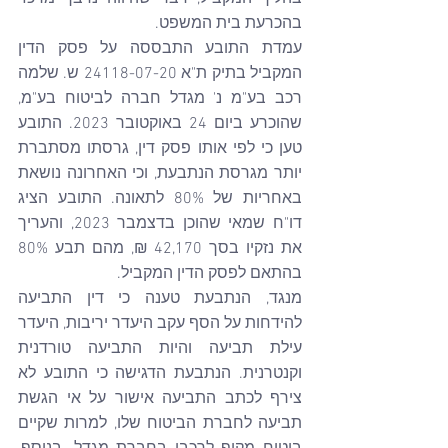
בהכרעת בית המשפט. 
עמדת התובע התבססה על פסק הדין 
המקביל בתיק ת"א 24118-07-20 ש. שלמה 
רכב בע"מ נ' מגדל חברה לביטוח בע"מ, 
שהוכרע ביום 24 באוקטובר 2023. התובע 
טען כי לפי אותו פסק דין, גרסתו מסתברת 
יותר מגרסת הנתבעת, וכי האחרונה נושאת 
באחריות של 80% לתאונה. התובע הציג 
דו"ח שמאי שהוכן בדצמבר 2023, והעריך 
את נזקיו בסך 42,170 ₪, מהם תבע 80% 
בהתאם לפסק הדין המקביל.
מנגד, הנתבעת טענה כי דין התביעה 
להידחות על הסף עקב היעדר יריבות, היעדר 
עילת תביעה והיות התביעה טורדנית 
וקנטרנית. הנתבעת הדגישה כי התובע לא 
צירף לכתב התביעה אישור על אי הגשת 
תביעה לחברת הביטוח שלו, למרות שקיים 