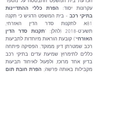
הכרעת בית המשפט התבססה על מספר 
עקרונות יסוד: 
הפרת כללי ההתדיינות 
בתיקי רכב
 - בית המשפט הדגיש כי תקנה 
81א לתקנות סדר הדין האזרחי, 
תשע"ט-2018 (להלן: "
תקנות סדר הדין 
האזרחי
") קובעת הוראות מיוחדות לתביעות 
רכב שמטרתן דיון ממוקד. הפסיקה פיתחה 
כללים לתימרוץ שמיעת עדים בתיקי רכב 
בדיון אחד מרוכז, ולפעול לאיחוד תביעות 
מקבילות באותה פרשה; 
הפרת חובת תום 
הלב הדיוני 
- בית המשפט קבע כי תקנה 
3(ב) לתקנות סדר הדין האזרחי מחייבת את 
בעלי הדין "לנהוג בתום לב ובהגינות". 
התנהלות התובע נוגדת דרישה זו ופוגעת 
באינטרס הציבורי של ניהול יעיל של המשאב 
השיפוטי.
השופט הדגיש במיוחד את העדות של בנו 
של התובע בהליך הקודם, שהעיד כי אביו 