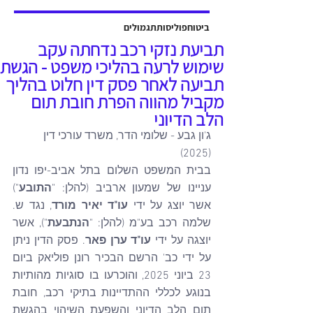
אשר יוצגה על ידי עו"ד שלמה ברקוביץ'
ועו"ד גיל סבן ואח'. פסק הדין ניתן על ידי
ביטוח
פוליסות
תגמולים
כב' השופט דב גוטליב ביום 13 יולי
תביעת נזקי רכב נדחתה עקב
2025, והוכרעו בו סוגיות מהותיות בנוגע
שימוש לרעה בהליכי משפט - הגשת
לחישוב פיצויים לנפגעי תאונות עבודה,
תביעה לאחר פסק דין חלוט בהליך
כולל הקשר בין הנכות ה
מקביל מהווה הפרת חובת תום
הלב הדיוני
ג'ון גבע - שלומי הדר, משרד עורכי דין 
(2025)
בבית המשפט השלום בתל אביב-יפו נדון 
עניינו של שמעון ארביב (להלן: "
התובע
") 
אשר יוצג על ידי 
עו"ד יאיר מורד
, נגד ש. 
שלמה רכב בע"מ (להלן: "
הנתבעת
"), אשר 
יוצגה על ידי 
עו"ד ערן פאר
. פסק הדין ניתן 
על ידי כב' הרשם הבכיר רונן פוליאק ביום 
23 ביוני 2025, והוכרעו בו סוגיות מהותיות 
בנוגע לכללי ההתדיינות בתיקי רכב, חובת 
תום הלב הדיוני והשפעת השיהוי בהגשת 