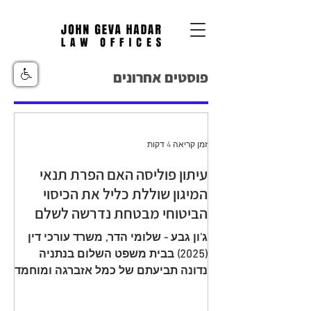
פוסטים אחרונים
זמן קריאה 4 דקות
עיתון פוליסה האם הפרת תנאי
המיגון שוללת כליל את הכיסוי
הביטוחי מבטחת נדרשה לשלם
יתרת תגמולי ביטוח עקב הפחתה
ג'ון גבע - שלומי הדר, משרד עורכי דין
שגויה בהיעדר מיגון
(2025) בבית משפט השלום בנתניה
נדונה תביעתם של כמל אזברגה ומוחמד
אזברגה (להלן: "התובעים"), שיוצגו עי ע"י
עו"ד רמי שדה כנגד מנורה מבטחים