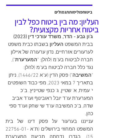
אשר יוצגה על ידי עו"ד שלמה ברקוביץ'
ועו"ד גיל סבן ואח'. פסק הדין ניתן על ידי
ביטוח
פוליסות
תגמולים
כב' השופט דב גוטליב ביום 13 יולי
העליון: מה בין ביטוח כפל לבין
2025, והוכרעו בו סוגיות מהותיות בנוגע
ביטוח אחריות מקצועית?
לחישוב פיצויים לנפגעי תאונות עבודה,
ג'ון גבע - הדר, משרד עורכי דין (2023)
כולל הקשר בין הנכות ה
בבית המשפט 
העליון
 בשבתו כבית משפט 
לערעורים אזרחיים, נדון ערעורה של איילון 
חברה לביטוח בע"מ (להלן: "
המערערת
"), 
נגד כלל חברה לביטוח בע"מ (להלן: 
"
המשיבה
") פסק הדין (ע"א 1446/22), ניתן 
בתאריך 7 במאי 2023, מפי כבוד השופטים 
י' עמית, א' שטיין, ג' כנפי שטייניץ. ב"כ 
המערערת עו"ד יובל ראובינוף ועו"ד אביב 
שדה, ב"כ המשיבה עו"ד שי שחק ועו"ד ספי 
כהן. 
ענייננו בערעור על פסק דינו של בית 
המשפט המחוזי בירושלים (ת"א 22756-01-
15), בגדרו נדחתה תביעת המערערת 