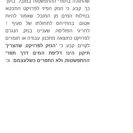
שהתגלה בתפרי ההתפשטות במובל. בתוך 
כך, קבע, כי הנזק הפיזי לפרויקט התבטא 
בנזילות המים מן המובל, שאמור להיות 
אטום. בהתייחס לתחולתו של סעיף 1 
לחריגי הפוליסה, שעניינו בנזק, הנגרם 
לפרויקט כתוצאה מתכנון, עבודה או חומרים 
לקויים, קבע, כי 
"הנזק לפרויקט, שהצריך 
תיקון הינו דליפת המים דרך תפרי 
ההתפשטות, ולא התפרים כשלעצמם
", וכי 
לנוכח האמור, נקבע, כי החריג אינו חל לעניין 
הכשל בתפרי ההתפשטות. לעניין ביטוח 
האחריות המקצועית של המשיבה קבע בית 
המשפט המחוזי, כי זו לא חלה בנסיבות 
העניין, בשל החריגים המצויים בפוליסה.
טענות הצדדים
המערערת עתרה לביטול פסק דינו של בית 