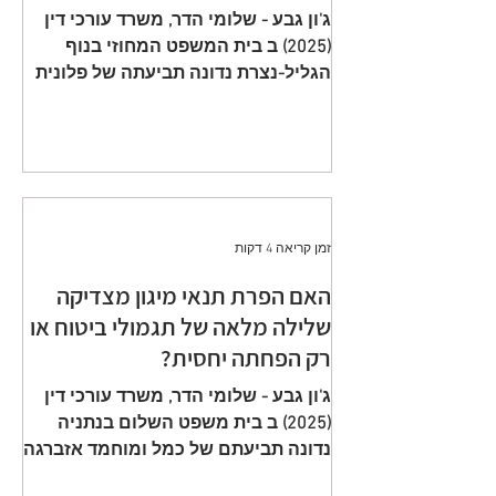
תשלום פרמיות וחתימה על הצעה
ג'ון גבע - שלומי הדר, משרד עורכי דין
שגויה היא באחריות המבוטח
(2025) ב בית המשפט המחוזי בנוף
הגליל-נצרת נדונה תביעתה של פלונית
(להלן: ״ התובעת ״) כנגד כלל חברה
לביטוח בע״מ (להלן: ״ הנתבעת ״)
שיוצגה ע״י ב״כ עוה״ד רם דורון ואח׳
ממשרד עוה"ד דורון, בורבין צופין. פסק
הדין ת״א 65208-05-21 ניתן מפי כבוד
השופט, סגן הנשיאה שאהר אטרש ביום
זמן קריאה 4 דקות
23 יולי 2024. ענייננו בתביעה כספית
שהוגשה על ידי אלמנתו של מנוח, בגין
האם הפרת תנאי מיגון מצדיקה
תשלום תגמולי ביטוח על פי שתי
שלילה מלאה של תגמולי ביטוח או
פוליסות ביטוח חיים שהוצאו על שם
רק הפחתה יחסית?
המנוח. הפוליסה הראשונה, כללה כיסוי
מ
ג'ון גבע - שלומי הדר, משרד עורכי דין
(2025) ב בית משפט השלום בנתניה
נדונה תביעתם של כמל ומוחמד אזברגה
(להלן: ״ התובעים ״) שיוצגו ע״י עוה״ד