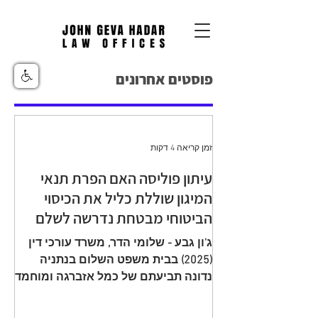
פוסטים אחרונים
זמן קריאה 4 דקות
עיתון פוליסה האם הפרת תנאי
המיגון שוללת כליל את הכיסוי
הביטוחי מבטחת נדרשה לשלם
יתרת תגמולי ביטוח עקב הפחתה
ג'ון גבע - שלומי הדר, משרד עורכי דין
שגויה בהיעדר מיגון
(2025) בבית משפט השלום בנתניה
נדונה תביעתם של כמל אזברגה ומוחמד
אזברגה (להלן: "התובעים"), שיוצגו עי ע"י
עו"ד רמי שדה כנגד מנורה מבטחים