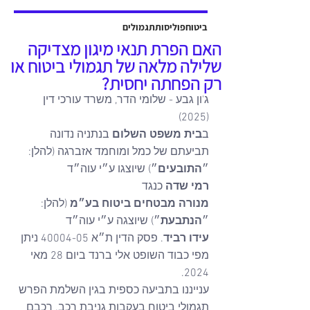
אשר יוצגה על ידי עו"ד שלמה ברקוביץ'
ועו"ד גיל סבן ואח'. פסק הדין ניתן על ידי
ביטוח
פוליסות
תגמולים
כב' השופט דב גוטליב ביום 13 יולי
האם הפרת תנאי מיגון מצדיקה
2025, והוכרעו בו סוגיות מהותיות בנוגע
שלילה מלאה של תגמולי ביטוח או
לחישוב פיצויים לנפגעי תאונות עבודה,
רק הפחתה יחסית?
כולל הקשר בין הנכות ה
ג'ון גבע - שלומי הדר, משרד עורכי דין 
(2025)
ב
בית משפט השלום
 בנתניה נדונה 
תביעתם של כמל ומוחמד אזברגה (להלן: 
״
התובעים
״) שיוצגו ע״י עוה״ד 
רמי
שדה
 כנגד 
מנורה
מבטחים
ביטוח
בע״מ
 (להלן: 
״
הנתבעת
״) שיוצגה ע״י עוה״ד 
עידו
רביד
. פסק הדין ת״א 40004-05 ניתן 
מפי כבוד השופט אלי ברנד ביום 28 מאי 
2024.
ענייננו בתביעה כספית בגין השלמת הפרש 
תגמולי ביטוח בעקבות גניבת רכב. רכבם 