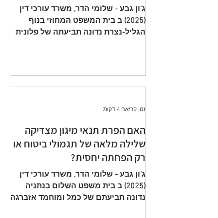
תשלום פרמיות וחתימה על הצעה
ג'ון גבע - שלומי הדר, משרד עורכי דין
שגויה היא באחריות המבוטח
(2025) ב בית המשפט המחוזי בנוף
הגליל-נצרת נדונה תביעתה של פלונית
(להלן: ״ התובעת ״) כנגד כלל חברה
לביטוח בע״מ (להלן: ״ הנתבעת ״)
שיוצגה ע״י ב״כ עוה״ד רם דורון ואח׳
ממשרד עוה"ד דורון, בורבין צופין. פסק
הדין ת״א 65208-05-21 ניתן מפי כבוד
השופט, סגן הנשיאה שאהר אטרש ביום
זמן קריאה 4 דקות
23 יולי 2024. ענייננו בתביעה כספית
שהוגשה על ידי אלמנתו של מנוח, בגין
האם הפרת תנאי מיגון מצדיקה
תשלום תגמולי ביטוח על פי שתי
שלילה מלאה של תגמולי ביטוח או
פוליסות ביטוח חיים שהוצאו על שם
רק הפחתה יחסית?
המנוח. הפוליסה הראשונה, כללה כיסוי
מ
ג'ון גבע - שלומי הדר, משרד עורכי דין
(2025) ב בית משפט השלום בנתניה
נדונה תביעתם של כמל ומוחמד אזברגה
(להלן: ״ התובעים ״) שיוצגו ע״י עוה״ד