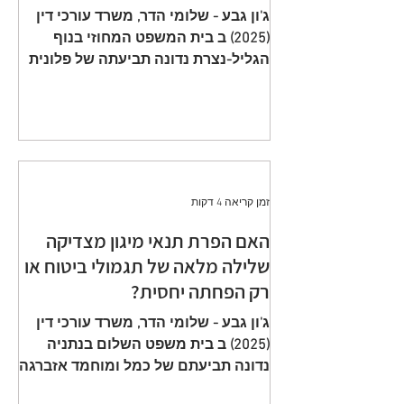
תשלום פרמיות וחתימה על הצעה
ג'ון גבע - שלומי הדר, משרד עורכי דין
שגויה היא באחריות המבוטח
(2025) ב בית המשפט המחוזי בנוף
הגליל-נצרת נדונה תביעתה של פלונית
(להלן: ״ התובעת ״) כנגד כלל חברה
לביטוח בע״מ (להלן: ״ הנתבעת ״)
שיוצגה ע״י ב״כ עוה״ד רם דורון ואח׳
ממשרד עוה"ד דורון, בורבין צופין. פסק
הדין ת״א 65208-05-21 ניתן מפי כבוד
השופט, סגן הנשיאה שאהר אטרש ביום
זמן קריאה 4 דקות
23 יולי 2024. ענייננו בתביעה כספית
שהוגשה על ידי אלמנתו של מנוח, בגין
האם הפרת תנאי מיגון מצדיקה
תשלום תגמולי ביטוח על פי שתי
שלילה מלאה של תגמולי ביטוח או
פוליסות ביטוח חיים שהוצאו על שם
רק הפחתה יחסית?
המנוח. הפוליסה הראשונה, כללה כיסוי
מ
ג'ון גבע - שלומי הדר, משרד עורכי דין
(2025) ב בית משפט השלום בנתניה
נדונה תביעתם של כמל ומוחמד אזברגה
(להלן: ״ התובעים ״) שיוצגו ע״י עוה״ד