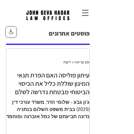
פוסטים אחרונים
זמן קריאה 4 דקות
עיתון פוליסה האם הפרת תנאי
המיגון שוללת כליל את הכיסוי
הביטוחי מבטחת נדרשה לשלם
יתרת תגמולי ביטוח עקב הפחתה
ג'ון גבע - שלומי הדר, משרד עורכי דין
שגויה בהיעדר מיגון
(2025) בבית משפט השלום בנתניה
נדונה תביעתם של כמל אזברגה ומוחמד
אזברגה (להלן: "התובעים"), שיוצגו עי ע"י
עו"ד רמי שדה כנגד מנורה מבטחים