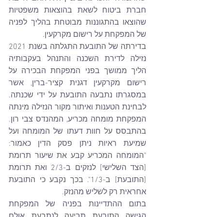
חברת ביטוח לשאת בהוצאות משפטיות 
שהוצאו בהתגוננות מבוטחת בהליך לפניה 
של המפקחת על רישום מקרקעין.
בדירתה של התובעת התגלתה בשנת 2021 
נזילה לדירת השכנה והתנהל בעקבותיה 
הליך ממושך בפני המפקחת הבכירה על 
רישום מקרקעין דגנית קציר-ברין, אשר 
במסגרתו נתבעה התובעת על ידי שכנתה. 
לבחינת הטענות ואיתור מקור הנזילה מינתה 
המפקחת מומחה מכריע, המהנדס צבי רון. 
בהתבסס על חוות דעתו של המומחה ועל 
שמיעת ראיות ניתן פסק הדין כאמור: 
"המומחה המכריע קבע את שיעור תרומת 
[הצד השלישי] לנזקים ב-2/3 ואת תרומת 
[התובעת] ב-1/3". בכך נקבע כי התובעת 
אחראית רק לשליש מהנזק.
בתום ההתדיינות בפניה של המפקחת 
הגישה התובעת תביעה לנתבעת אולם 