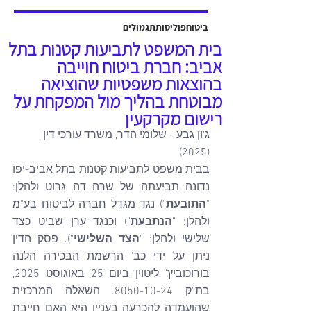
אשר יוצגה על ידי עו"ד שלמה ברקוביץ'
ועו"ד גיל סבן ואח'. פסק הדין ניתן על ידי
ביטוח
פוליסות
תגמולים
כב' השופט דב גוטליב ביום 13 יולי
בית המשפט לתביעות קטנות בתל
2025, והוכרעו בו סוגיות מהותיות בנוגע
אביב: חברת ביטוח חוייבה
לחישוב פיצויים לנפגעי תאונות עבודה,
בהוצאות משפטיות שהוציאה
כולל הקשר בין הנכות ה
מבוטחת בהליך מול המפקחת על
רישום מקרקעין
ג'ון גבע - שלומי הדר, משרד עורכי דין 
(2025)
בבית משפט לתביעות קטנות בתל אביב-יפו 
נדונה תביעתה של שרה דה גרוט (להלן: 
"
התובעת
") נגד מגדל חברה לביטוח בע"מ 
(להלן: "
הנתבעת
") וכנגד ערן שביט כצד 
שלישי (להלן: "
הצד השלישי
"). פסק הדין 
ניתן על ידי כב' הרשמת הבכירה הלנה 
בורוכוביץ' ליטוין ביום 25 באוגוסט 2025, 
בת"ק 8050-10-24. השאלה המרכזית 
שהועמדה להכרעה בעניין היא האם חייבת 