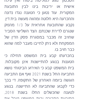
הסכסוך נוגע לפוליסת ביטוח ואין עילה 
אישית או יריבות בינו לבין התובעת 
המקורית. עוד נטען כי הטענה נגדו נדונה 
וההכרעה היא חלוטה ומהווה מעשה בית דין. 
נקבע שהתובעת אחראית על 1/3 מהנזק 
שנגרם לדירת שכנתם. הצד השלישי הסביר 
שחויב זה מכבר במסגרת פסק הדין של 
המפקחת ולא ניתן לחייבו מעבר למה שהוא 
כבר חויב בו.
בהכרעתו קבע בית המשפט תחילה כי 
הטענות בנוגע להתיישנות אינן מקובלות. 
בית המשפט קבע כי האירוע הביטוחי נושא 
התביעה החל בשנת 2021 ואף אם התביעה 
הוגשה ביומה האחרון של התקופה, די בכך 
כדי לקבוע שהתביעה לא התיישנה. בנוגע 
לטענה שהכשלים החלו בשנת 2018, 
התובעת הסבירה ובית המשפט קיבל את 
ההסבר שהיו אלה כשלים אצל הצד השלישי 