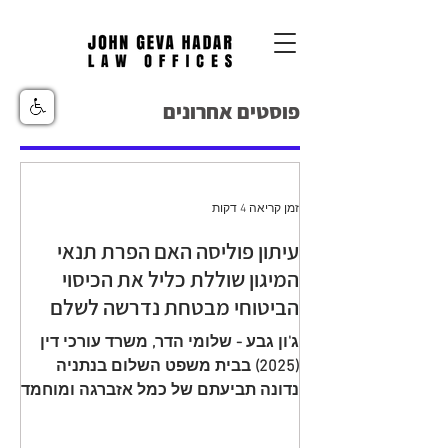
פוסטים אחרונים
זמן קריאה 4 דקות
עיתון פוליסה האם הפרת תנאי
המיגון שוללת כליל את הכיסוי
הביטוחי מבטחת נדרשה לשלם
יתרת תגמולי ביטוח עקב הפחתה
ג'ון גבע - שלומי הדר, משרד עורכי דין
שגויה בהיעדר מיגון
(2025) בבית משפט השלום בנתניה
נדונה תביעתם של כמל אזברגה ומוחמד
אזברגה (להלן: "התובעים"), שיוצגו עי ע"י
עו"ד רמי שדה כנגד מנורה מבטחים