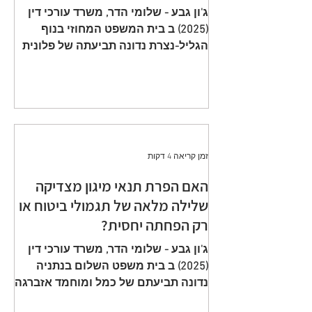
תשלום פרמיות וחתימה על הצעה
ג'ון גבע - שלומי הדר, משרד עורכי דין
שגויה היא באחריות המבוטח
(2025) ב בית המשפט המחוזי בנוף
הגליל-נצרת נדונה תביעתה של פלונית
(להלן: ״ התובעת ״) כנגד כלל חברה
לביטוח בע״מ (להלן: ״ הנתבעת ״)
שיוצגה ע״י ב״כ עוה״ד רם דורון ואח׳
ממשרד עוה"ד דורון, בורבין צופין. פסק
הדין ת״א 65208-05-21 ניתן מפי כבוד
השופט, סגן הנשיאה שאהר אטרש ביום
זמן קריאה 4 דקות
23 יולי 2024. ענייננו בתביעה כספית
שהוגשה על ידי אלמנתו של מנוח, בגין
האם הפרת תנאי מיגון מצדיקה
תשלום תגמולי ביטוח על פי שתי
שלילה מלאה של תגמולי ביטוח או
פוליסות ביטוח חיים שהוצאו על שם
רק הפחתה יחסית?
המנוח. הפוליסה הראשונה, כללה כיסוי
מ
ג'ון גבע - שלומי הדר, משרד עורכי דין
(2025) ב בית משפט השלום בנתניה
נדונה תביעתם של כמל ומוחמד אזברגה
(להלן: ״ התובעים ״) שיוצגו ע״י עוה״ד