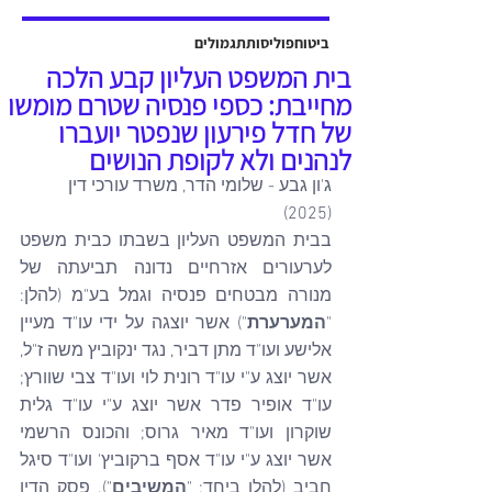
אשר יוצגה על ידי עו"ד שלמה ברקוביץ'
ועו"ד גיל סבן ואח'. פסק הדין ניתן על ידי
ביטוח
פוליסות
תגמולים
כב' השופט דב גוטליב ביום 13 יולי
בית המשפט העליון קבע הלכה
2025, והוכרעו בו סוגיות מהותיות בנוגע
מחייבת: כספי פנסיה שטרם מומשו
לחישוב פיצויים לנפגעי תאונות עבודה,
של חדל פירעון שנפטר יועברו
כולל הקשר בין הנכות ה
לנהנים ולא לקופת הנושים
ג'ון גבע - שלומי הדר, משרד עורכי דין 
(2025)
בבית המשפט העליון בשבתו כבית משפט 
לערעורים אזרחיים נדונה תביעתה של 
מנורה מבטחים פנסיה וגמל בע"מ (להלן: 
"
המערערת
") אשר יוצגה על ידי עו"ד מעיין 
אלישע ועו"ד מתן דביר, נגד ינקוביץ משה ז"ל, 
אשר יוצג ע"י עו"ד רונית לוי ועו"ד צבי שוורץ; 
עו"ד אופיר פדר אשר יוצג ע"י עו"ד גלית 
שוקרון ועו"ד מאיר גרוס; והכונס הרשמי 
אשר יוצג ע"י עו"ד אסף ברקוביץ' ועו"ד סיגל 
חביב (להלן ביחד: "
המשיבים
"). פסק הדין 