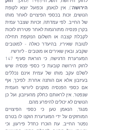
לחוק הירושה, תשכ"ה-1965 (להלן: "
חוק 
הירושה
"), אין לנאמן, וכפועל יוצא לקופת 
הנושים, זכות בכספי הפיצויים לאחר מותו 
של החייב. לפי עמדתה, זכויות שצבר עמית 
בקרן פנסיה מתורגמות לאחר פטירתו לזכות 
לקבלת קצבה או תשלום הנזקפת תחילה 
לטובת שאיריו, בהיעדר כאלה - למוטבים 
שקבע, ובאין שאירים או מוטבים - ליורשיו.
המערערת הדגישה, כי הוראת סעיף 147 
לחוק הירושה קובעת כי כספי פנסיה שיש 
לשלם עקב מותו של עמית אינם נכללים 
בעיזבון אלא אם הותנה אחרת. לפיכך, אף 
אם כספי הפנסיה מוקנים ליורשי העמית 
שנפטר, אין לראותם כחלק מהעיזבון, ועל כן 
הנושים לא יכולים להיפרע מהם.
מנגד, הנאמן טען כי כספי הפיצויים 
המוחזקים על ידי המערערת הוקנו לו בטרם 
נפטר החייב, עת הוכרז כחדל פירעון, וכי 