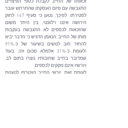
זכאותו של החייב לקבלת כספי הפיצויים 
התגבשה עם סיום העסקתו שהתרחש עובר 
לפטירתו. לפיכך, נטען כי סעיף 147 לחוק 
הירושה איננו רלוונטי, בין היתר משום 
שהזכאות לכספים לא התגבשה בעקבות 
מותו של החייב. הנאמן הדגיש כי הדבר יביא 
להחזר חוב לנושים בשיעור של כ-91% 
(לעומת כ-31% אלמלא סכום זה), בעוד 
שמדובר בחייב שחובותיו נוצרו בתום לב, 
ויורשיו אינם נזקקים לכספים.
לעומת זאת, יורשי החייב הצטרפו לטענות 
המערערת ודחו את טענות הנאמן. הם 
הדגישו כי הנאמן לא הגיש כל בקשה בחייו 
של החייב לפדיון כספי הפיצויים, ואף טען כי 
מדובר בכספים מוגנים שנדרשת הסכמת 
החייב לפדותם - הסכמה שלא ניתנה.
השופט עופר גרוסקופף, שכתב את פסק 
הדין, קיבל את הערעור וקבע הלכה מחייבת 