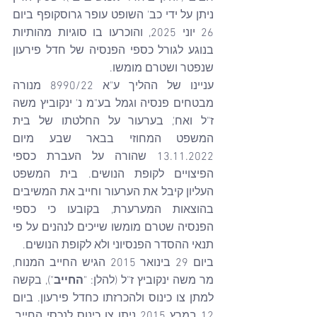
ניתן על ידי כב' השופט עופר גרוסקופף ביום 
26 יוני 2025, והוכרעו בו סוגיות מהותיות 
בנוגע לגורל כספי הפנסיה של חדל פירעון 
שנפטר ושטרם מומשו.
עניינו של ההליך ע"א 8990/22 מנורה 
מבטחים פנסיה וגמל בע"מ נ' ינקוביץ משה 
ז"ל ואח', בערעור על החלטתו של בית 
המשפט המחוזי בבאר שבע מיום 
13.11.2022 שהורה על העברת כספי 
הפיצויים לקופת הנושים. בית המשפט 
העליון קיבל את הערעור וחייב את המשיבים 
בהוצאות המערערת, בקובעו כי כספי 
הפנסיה שטרם מומשו שייכים לנהנים על פי 
תנאי ההסדר הפנסיוני ולא לקופת הנושים.
ביום 29 בינואר 2015 הגיש החייב המנוח, 
מר משה ינקוביץ ז"ל (להלן: "
החייב
"), בקשה 
למתן צו כינוס ולהכרזתו כחדל פירעון. ביום 
12 במרץ 2015 ניתן צו כינוס לנכסי החייב, 