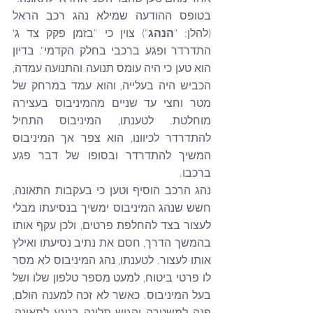
בטופס ההודעה שמילא נהג רכב הראל 
(להלן: "
הנהג
") צוין כי "בזמן פקק צד ג' 
התדרדר ופגע ברכבי בחלק הקדמי". בדיון 
הוא טען כי היה עומס תנועה והתנועה עמדה, 
הכביש היה בעלייה, והוא עמד במרחק של 
מטר וחצי עד שניים מהמיניבוס בעצירה 
מוחלטת. לטענתו, המיניבוס התחיל 
להתדרדר לכיוונו, הוא צפר אך המיניבוס 
המשיך להתדרדר ובסופו של דבר פגע 
ברכבו.
נהג הרכב הוסיף וטען כי בעקבות התאונה, 
חשש שנהג המיניבוס ימשיך בנסיעתו מבלי 
לעצור בצד להחלפת פרטים, ולכן עקף אותו 
בהמשך הדרך, חסם את נתיב נסיעתו ואילץ 
אותו לעצור. לטענתו, נהג המיניבוס לא מסר 
לו פרטי ביטוח, למעט מספר טלפון שלו ושל 
בעל המיניבוס. כאשר לא זכה למענה הולם, 