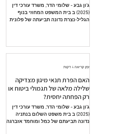
תשלום פרמיות וחתימה על הצעה
ג'ון גבע - שלומי הדר, משרד עורכי דין
שגויה היא באחריות המבוטח
(2025) ב בית המשפט המחוזי בנוף
הגליל-נצרת נדונה תביעתה של פלונית
(להלן: ״ התובעת ״) כנגד כלל חברה
לביטוח בע״מ (להלן: ״ הנתבעת ״)
שיוצגה ע״י ב״כ עוה״ד רם דורון ואח׳
ממשרד עוה"ד דורון, בורבין צופין. פסק
הדין ת״א 65208-05-21 ניתן מפי כבוד
השופט, סגן הנשיאה שאהר אטרש ביום
זמן קריאה 4 דקות
23 יולי 2024. ענייננו בתביעה כספית
שהוגשה על ידי אלמנתו של מנוח, בגין
האם הפרת תנאי מיגון מצדיקה
תשלום תגמולי ביטוח על פי שתי
שלילה מלאה של תגמולי ביטוח או
פוליסות ביטוח חיים שהוצאו על שם
רק הפחתה יחסית?
המנוח. הפוליסה הראשונה, כללה כיסוי
מ
ג'ון גבע - שלומי הדר, משרד עורכי דין
(2025) ב בית משפט השלום בנתניה
נדונה תביעתם של כמל ומוחמד אזברגה
(להלן: ״ התובעים ״) שיוצגו ע״י עוה״ד