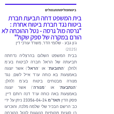
אשר יוצגה על ידי עו"ד שלמה ברקוביץ'
ועו"ד גיל סבן ואח'. פסק הדין ניתן על ידי
ביטוח
פוליסות
תגמולים
כב' השופט דב גוטליב ביום 13 יולי
בית המשפט דחה תביעת חברת
2025, והוכרעו בו סוגיות מהותיות בנוגע
ביטוח נגד חברת ביטוח אחרת :
לחישוב פיצויים לנפגעי תאונות עבודה,
"גרסה מול גרסה - נטל ההוכחה לא
כולל הקשר בין הנכות ה
הורם במקרה של ספק שקול"
ג'ון גבע - שלומי הדר, משרד עורכי דין 
(2025)
בבית המשפט השלום בהרצליה נדחתה 
תביעתה של הראל חברה לביטוח בע"מ 
(להלן: "
התובעת
" או "
הראל
") אשר יוצגה 
באמצעות בא כוחה עו"ד אייל לשם, נגד 
מנורה מבטחים ביטוח בע"מ (להלן: 
"
הנתבעת
" או "
מנורה
") אשר יוצגה 
באמצעות באה כוחה עו"ד דנה רותם דיין. 
פסק הדין 
תאד"מ 23356-04-24 
ניתן על ידי 
כב' הרשם הבכיר שלי שלמה מלכה, והוכרעו 
בו סוגיות מהותיות הנוגעות לנטל ההוכחה 