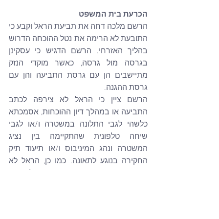
הכרעת בית המשפט
הרשם מלכה דחה את תביעת הראל וקבע כי 
התובעת לא הרימה את נטל ההוכחה הדרוש 
בהליך האזרחי. הרשם הדגיש כי עסקינן 
בגרסה מול גרסה, כאשר מוקדי הנזק 
מתיישבים הן עם גרסת התביעה והן עם 
גרסת ההגנה.
הרשם ציין כי הראל לא צירפה לכתב 
התביעה או במהלך דיון ההוכחות, אסמכתא 
כלשהי לגבי התלונה במשטרה ו/או לגבי 
שיחה טלפונית שהתקיימה בין נציג 
המשטרה ונהג המיניבוס ו/או תיעוד תיק 
החקירה בנוגע לתאונה. כמו כן, הראל לא 
צירפה תיעוד ממקום התאונה שילמד כי 
התאונה התרחשה בעלייה או במישור.
בהסכמת הצדדים, התאפשר להראל לצרף 
אסמכתאות מתאימות. ביום 19 בספטמבר 