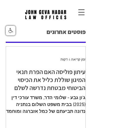
פוסטים אחרונים
זמן קריאה 4 דקות
עיתון פוליסה האם הפרת תנאי
המיגון שוללת כליל את הכיסוי
הביטוחי מבטחת נדרשה לשלם
יתרת תגמולי ביטוח עקב הפחתה
ג'ון גבע - שלומי הדר, משרד עורכי דין
שגויה בהיעדר מיגון
(2025) בבית משפט השלום בנתניה
נדונה תביעתם של כמל אזברגה ומוחמד
אזברגה (להלן: "התובעים"), שיוצגו עי ע"י
עו"ד רמי שדה כנגד מנורה מבטחים