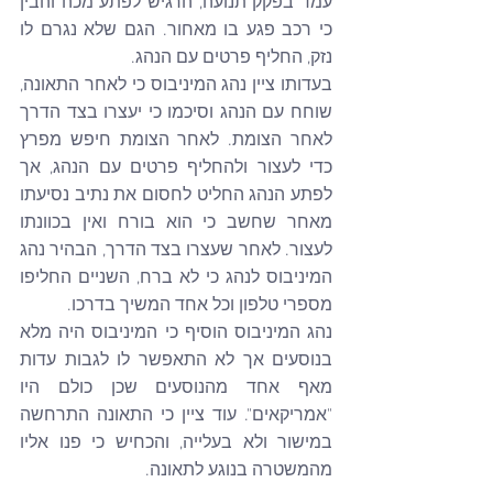
עמד בפקק תנועה, הרגיש לפתע מכה והבין 
כי רכב פגע בו מאחור. הגם שלא נגרם לו 
נזק, החליף פרטים עם הנהג.
בעדותו ציין נהג המיניבוס כי לאחר התאונה, 
שוחח עם הנהג וסיכמו כי יעצרו בצד הדרך 
לאחר הצומת. לאחר הצומת חיפש מפרץ 
כדי לעצור ולהחליף פרטים עם הנהג, אך 
לפתע הנהג החליט לחסום את נתיב נסיעתו 
מאחר שחשב כי הוא בורח ואין בכוונתו 
לעצור. לאחר שעצרו בצד הדרך, הבהיר נהג 
המיניבוס לנהג כי לא ברח, השניים החליפו 
מספרי טלפון וכל אחד המשיך בדרכו.
נהג המיניבוס הוסיף כי המיניבוס היה מלא 
בנוסעים אך לא התאפשר לו לגבות עדות 
מאף אחד מהנוסעים שכן כולם היו 
"אמריקאים". עוד ציין כי התאונה התרחשה 
במישור ולא בעלייה, והכחיש כי פנו אליו 
מהמשטרה בנוגע לתאונה.