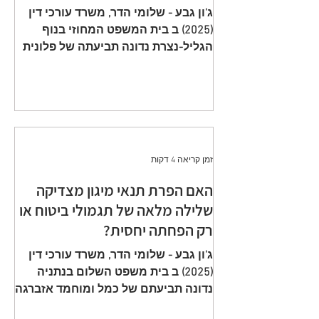
תשלום פרמיות וחתימה על הצעה
ג'ון גבע - שלומי הדר, משרד עורכי דין
שגויה היא באחריות המבוטח
(2025) ב בית המשפט המחוזי בנוף
הגליל-נצרת נדונה תביעתה של פלונית
(להלן: ״ התובעת ״) כנגד כלל חברה
לביטוח בע״מ (להלן: ״ הנתבעת ״)
שיוצגה ע״י ב״כ עוה״ד רם דורון ואח׳
ממשרד עוה"ד דורון, בורבין צופין. פסק
הדין ת״א 65208-05-21 ניתן מפי כבוד
השופט, סגן הנשיאה שאהר אטרש ביום
זמן קריאה 4 דקות
23 יולי 2024. ענייננו בתביעה כספית
שהוגשה על ידי אלמנתו של מנוח, בגין
האם הפרת תנאי מיגון מצדיקה
תשלום תגמולי ביטוח על פי שתי
שלילה מלאה של תגמולי ביטוח או
פוליסות ביטוח חיים שהוצאו על שם
רק הפחתה יחסית?
המנוח. הפוליסה הראשונה, כללה כיסוי
מ
ג'ון גבע - שלומי הדר, משרד עורכי דין
(2025) ב בית משפט השלום בנתניה
נדונה תביעתם של כמל ומוחמד אזברגה
(להלן: ״ התובעים ״) שיוצגו ע״י עוה״ד