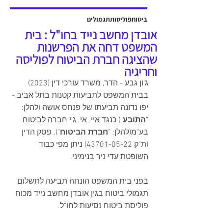
אשר יוצגה על ידי עו"ד שלמה ברקוביץ'
ועו"ד גיל סבן ואח'. פסק הדין ניתן על ידי
ביטוח
פוליסות
תגמולים
כב' השופט דב גוטליב ביום 13 יולי
אובדן מחשב נייד בחו"ל : בית
2025, והוכרעו בו סוגיות מהותיות בנוגע
המשפט דחה את הפרשנות
לחישוב פיצויים לנפגעי תאונות עבודה,
שהציגה חברת הביטוח לפוליסה
כולל הקשר בין הנכות ה
וחריגיה
ג'ון גבע - הדר, משרד עורכי דין (2023)
בבית המשפט לתביעות קטנות בתל אביב - 
יפו נדונה תביעתו של פנחס אושה (להלן: 
"
התובע
") כנגד איי. אי. ג'י חברה לביטוח  
בע"מ(להלן: "
חברת הביטוח
"). פסק הדין 
(ת"ק 43701-05-22) ניתן מפי כבוד 
השופטת עדי ניר בנימיני.
בפני בית המשפט הונחה תביעה לתשלום 
תגמולי ביטוח בגין אובדן מחשב נייד מכוח 
פוליסת ביטוח נסיעות לחו"ל.