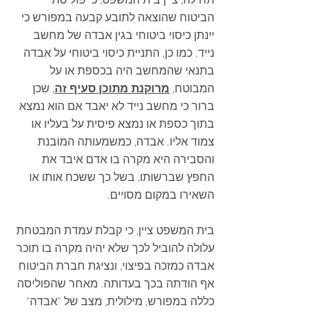
תחילה, ציין בית המשפט, כי פוליסת 
הביטוח שהוצאה לתובע קבעה במפורש כי 
יינתן כיסוי ביטוחי בגין אבדה של מחשב 
נייד. כמו כן, התניית כיסוי ביטוחי על אבדה 
בתנאי שהמחשב היה בכספת או על 
המבוטח, 
מרוקנת מתוכן סעיף זה
, שכן 
ברור כי מחשב נייד לא יאבד אם הוא נמצא 
בתוך כספת או נמצא פיסית על בעליו או 
צמוד אליו. אבדה, כמשמעותה המובנת 
והסבירה היא מקרה בו אדם איבד את 
החפץ שברשותו, בשל כך ששכח אותו או 
השאירו במקום מסויים.
בית המשפט ציין, כי קבלת עמדת המבטחת 
עלולה להוביל לכך שלא יהיה מקרה בו תוכר 
אבדה כמזכה בפיצוי, ונציגת חברת הביטוח  
אף הודתה בכך בעדותה. מאחר שהפוליסה 
כללה במפורש, מילולית, מצב של "אבדה" 