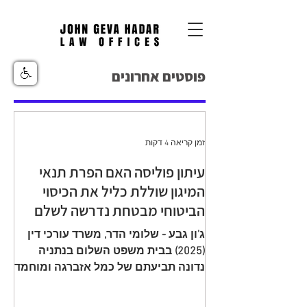
פוסטים אחרונים
זמן קריאה 4 דקות
עיתון פוליסה האם הפרת תנאי
המיגון שוללת כליל את הכיסוי
הביטוחי מבטחת נדרשה לשלם
יתרת תגמולי ביטוח עקב הפחתה
ג'ון גבע - שלומי הדר, משרד עורכי דין
שגויה בהיעדר מיגון
(2025) בבית משפט השלום בנתניה
נדונה תביעתם של כמל אזברגה ומוחמד
אזברגה (להלן: "התובעים"), שיוצגו עי ע"י
עו"ד רמי שדה כנגד מנורה מבטחים