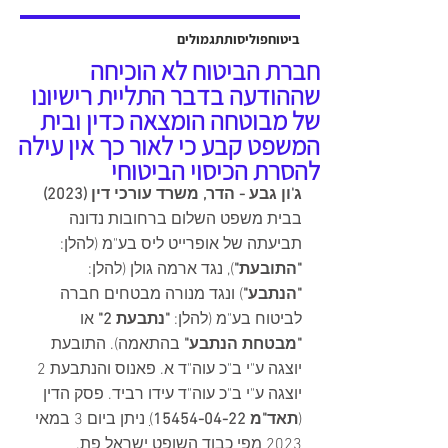
אשר יוצגה על ידי עו"ד שלמה ברקוביץ'
ועו"ד גיל סבן ואח'. פסק הדין ניתן על ידי
ביטוח
פוליסות
תגמולים
כב' השופט דב גוטליב ביום 13 יולי
חברת הביטוח לא הוכיחה
2025, והוכרעו בו סוגיות מהותיות בנוגע
שההודעה בדבר התליית רישיונו
לחישוב פיצויים לנפגעי תאונות עבודה,
של מבוטחה הומצאה כדין ובית
כולל הקשר בין הנכות ה
המשפט קבע כי לאור כך אין עילה
להסרת הכיסוי הביטוחי
ג'ון גבע - הדר, משרד עורכי דין (2023)
בבית משפט השלום ברחובות נדונה 
תביעתה של אופרייט ליס בע"מ (להלן: 
"התובעת"
), נגד ארמה גולן (להלן: 
"הנתבע"
) ונגד מנורה מבטחים חברה 
לביטוח בע"מ (להלן: 
"נתבעת 2"
 או 
"מבטחת הנתבע"
 בהתאמה). התובעת 
יוצגה ע"י ב"כ עוה"ד א. פאנוס והנתבעת 2 
יוצגה ע"י ב"כ עוה"ד עידו רביד. פסק הדין 
(
תאד"מ 15454-04-22
)
 ניתן ביום 3 במאי 
2023 מפי כבוד השופט ישראל פת.