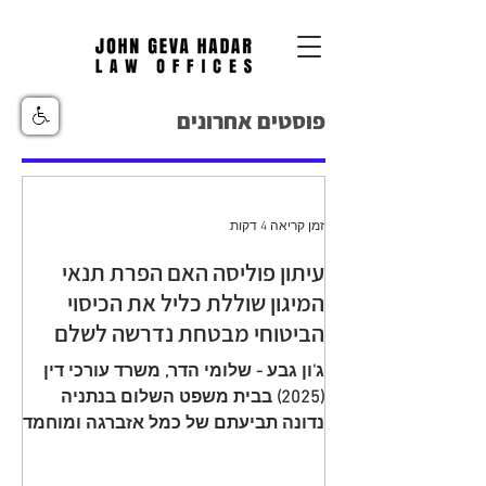
פוסטים אחרונים
זמן קריאה 4 דקות
עיתון פוליסה האם הפרת תנאי
המיגון שוללת כליל את הכיסוי
הביטוחי מבטחת נדרשה לשלם
יתרת תגמולי ביטוח עקב הפחתה
ג'ון גבע - שלומי הדר, משרד עורכי דין
שגויה בהיעדר מיגון
(2025) בבית משפט השלום בנתניה
נדונה תביעתם של כמל אזברגה ומוחמד
אזברגה (להלן: "התובעים"), שיוצגו עי ע"י
עו"ד רמי שדה כנגד מנורה מבטחים