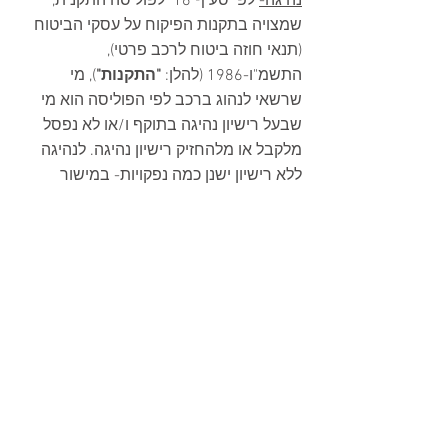
נהיגה-
 לפי סעיף 16  לפוליסה התקנית, 
שמצויה בתקנות הפיקוח על עסקי הביטוח 
(תנאי חוזה ביטוח לרכב פרטי), 
התשמ"ו-1986 (להלן: 
"התקנות"
), מי 
שרשאי לנהוג ברכב לפי הפוליסה הוא מי 
שבעל רישיון נהיגה בתוקף ו/או לא נפסל 
מלקבל או מלהחזיק רישיון נהיגה. לנהיגה 
ללא רישיון ישנן כמה נפקויות- במישור 
הפלילי המדובר בעבירה פלילית שדינה עד 
3 שנות מאסר, ובמישור האזרחי נשללת מן 
הנהג זכאות לפיצוי בגין נזקי גוף לפי חוק 
הפלת"ד. בענייננו, ובהתאם לפסיקה, כשם 
שלפי חוק הפלת"ד נשללת זכאות לפיצוי 
בעד נזקי גוף על נהיגה ללא רישיון, כך מקל 
וחומר הדבר יפה גם כלפי נזקי רכוש, באופן 
המצדיק הסרת כיסוי ביטוחי. אף בית 
המשפט 
העליון
 הכריע בסוגיה וקבע, כי 
הלכה זו לא תקפה רק בתביעות לנזקי גוף 