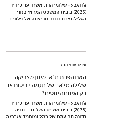
תשלום פרמיות וחתימה על הצעה
ג'ון גבע - שלומי הדר, משרד עורכי דין
שגויה היא באחריות המבוטח
(2025) ב בית המשפט המחוזי בנוף
הגליל-נצרת נדונה תביעתה של פלונית
(להלן: ״ התובעת ״) כנגד כלל חברה
לביטוח בע״מ (להלן: ״ הנתבעת ״)
שיוצגה ע״י ב״כ עוה״ד רם דורון ואח׳
ממשרד עוה"ד דורון, בורבין צופין. פסק
הדין ת״א 65208-05-21 ניתן מפי כבוד
השופט, סגן הנשיאה שאהר אטרש ביום
זמן קריאה 4 דקות
23 יולי 2024. ענייננו בתביעה כספית
שהוגשה על ידי אלמנתו של מנוח, בגין
האם הפרת תנאי מיגון מצדיקה
תשלום תגמולי ביטוח על פי שתי
שלילה מלאה של תגמולי ביטוח או
פוליסות ביטוח חיים שהוצאו על שם
רק הפחתה יחסית?
המנוח. הפוליסה הראשונה, כללה כיסוי
מ
ג'ון גבע - שלומי הדר, משרד עורכי דין
(2025) ב בית משפט השלום בנתניה
נדונה תביעתם של כמל ומוחמד אזברגה
(להלן: ״ התובעים ״) שיוצגו ע״י עוה״ד