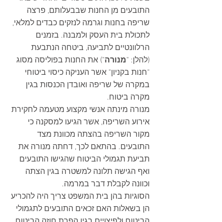
התובעים מן החנות שבבעלותם, פרצה 
שריפה בחנות וגרמה לנזקים כבדים למלאי, 
לתכולת בית העסק ולמבנה. בזמנים 
הרלוונטיים לתביעה, ביטחה הנתבעת 
(להלן: "
מנורה
") את החנות בפוליסה מסוג 
"חנות בקניון" אשר העניקה כיסוי ביטוחי 
במקרה של שריפה ואובדן הכנסות בגין 
מקרה ביטוח.  
מנורה מינתה אנשי מקצוע מטעמה לחקירת 
אירוע השריפה, אשר הגיעו למסקנה כי 
מקור השריפה בהצתה מכוונת מצד 
התובעים. בהתאם לכך, דחתה מנורה את 
תביעת תגמולי הביטוח שהגישו התובעים 
ואף הגישה תלונה למשטרה בגין הצתה 
וכוונה לקבלת דבר במרמה.  
הסוגיות בהן בית המשפט צריך היה להכריע 
הן בשאלות האם זכאים התובעים לתגמולי 
הביטוח ולפיצויים בגין הפרת חוזה הביטוח, 