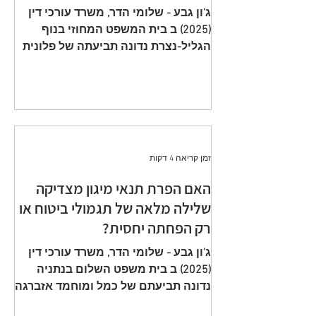
תשלום פרמיות וחתימה על הצעה
ג'ון גבע - שלומי הדר, משרד עורכי דין
שגויה היא באחריות המבוטח
(2025) ב בית המשפט המחוזי בנוף
הגליל-נצרת נדונה תביעתה של פלונית
(להלן: ״ התובעת ״) כנגד כלל חברה
לביטוח בע״מ (להלן: ״ הנתבעת ״)
שיוצגה ע״י ב״כ עוה״ד רם דורון ואח׳
ממשרד עוה"ד דורון, בורבין צופין. פסק
הדין ת״א 65208-05-21 ניתן מפי כבוד
השופט, סגן הנשיאה שאהר אטרש ביום
זמן קריאה 4 דקות
23 יולי 2024. ענייננו בתביעה כספית
שהוגשה על ידי אלמנתו של מנוח, בגין
האם הפרת תנאי מיגון מצדיקה
תשלום תגמולי ביטוח על פי שתי
שלילה מלאה של תגמולי ביטוח או
פוליסות ביטוח חיים שהוצאו על שם
רק הפחתה יחסית?
המנוח. הפוליסה הראשונה, כללה כיסוי
מ
ג'ון גבע - שלומי הדר, משרד עורכי דין
(2025) ב בית משפט השלום בנתניה
נדונה תביעתם של כמל ומוחמד אזברגה
(להלן: ״ התובעים ״) שיוצגו ע״י עוה״ד