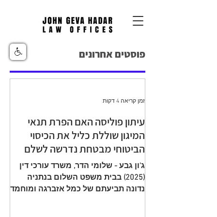
פוסטים אחרונים
זמן קריאה 4 דקות
עיתון פוליסה האם הפרת תנאי
המיגון שוללת כליל את הכיסוי
הביטוחי מבטחת נדרשה לשלם
יתרת תגמולי ביטוח עקב הפחתה
ג'ון גבע - שלומי הדר, משרד עורכי דין
שגויה בהיעדר מיגון
(2025) בבית משפט השלום בנתניה
נדונה תביעתם של כמל אזברגה ומוחמד
אזברגה (להלן: "התובעים"), שיוצגו עי ע"י
עו"ד רמי שדה כנגד מנורה מבטחים