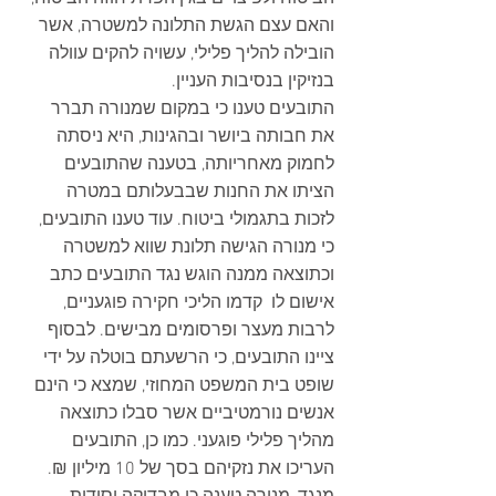
והאם עצם הגשת התלונה למשטרה, אשר 
הובילה להליך פלילי, עשויה להקים עוולה 
בנזיקין בנסיבות העניין. 
התובעים טענו כי במקום שמנורה תברר 
את חבותה ביושר ובהגינות, היא ניסתה 
לחמוק מאחריותה, בטענה שהתובעים 
הציתו את החנות שבבעלותם במטרה 
לזכות בתגמולי ביטוח. עוד טענו התובעים, 
כי מנורה הגישה תלונת שווא למשטרה 
וכתוצאה ממנה הוגש נגד התובעים כתב 
אישום לו  קדמו הליכי חקירה פוגעניים, 
לרבות מעצר ופרסומים מבישים. לבסוף 
ציינו התובעים, כי הרשעתם בוטלה על ידי 
שופט בית המשפט המחוזי, שמצא כי הינם 
אנשים נורמטיביים אשר סבלו כתוצאה 
מהליך פלילי פוגעני. כמו כן, התובעים 
העריכו את נזקיהם בסך של 10 מיליון ₪.  