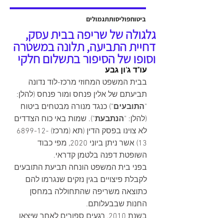
אשר יוצגה על ידי עו"ד שלמה ברקוביץ'
ועו"ד גיל סבן ואח'. פסק הדין ניתן על ידי
ביטוח
פוליסות
תגמולים
כב' השופט דב גוטליב ביום 13 יולי
גלגולה של שריפה בבית עסק,
2025, והוכרעו בו סוגיות מהותיות בנוגע
דחיית התביעה, תלונה במשטרה
לחישוב פיצויים לנפגעי תאונות עבודה,
וסופו של הסיפור בתשלום חלקי
כולל הקשר בין הנכות ה
עו"ד ג'ון גבע
בבית המשפט המחוזי מרכז-לוד נדונה 
תביעתם של אלין פנחס ומור פנחס (להלן: 
"
התובעים
") כנגד מנורה מבטחים ביטוח 
(להלן: "
הנתבעת
"). שמות באי כוח הצדדים 
לא צוינו בפסק הדין (תא (מרכז) 6899-12-
13) אשר ניתן ביוני 2020, מפי כבוד 
השופטת דפנה בלטמן קדראי.  
בפני בית המשפט הונחה תביעת התובעים 
לקבלת פיצויים בגין נזקים שנגרמו להם 
כתוצאה משריפה שהתחוללה במחסן 
החנות שבבעלותם.  
בשנת 2010, רגעים ספורים לאחר שיצאו 