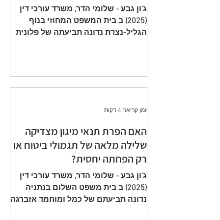
תשלום פרמיות וחתימה על הצעה
ג'ון גבע - שלומי הדר, משרד עורכי דין
שגויה היא באחריות המבוטח
(2025) ב בית המשפט המחוזי בנוף
הגליל-נצרת נדונה תביעתה של פלונית
(להלן: ״ התובעת ״) כנגד כלל חברה
לביטוח בע״מ (להלן: ״ הנתבעת ״)
שיוצגה ע״י ב״כ עוה״ד רם דורון ואח׳
ממשרד עוה"ד דורון, בורבין צופין. פסק
הדין ת״א 65208-05-21 ניתן מפי כבוד
השופט, סגן הנשיאה שאהר אטרש ביום
זמן קריאה 4 דקות
23 יולי 2024. ענייננו בתביעה כספית
שהוגשה על ידי אלמנתו של מנוח, בגין
האם הפרת תנאי מיגון מצדיקה
תשלום תגמולי ביטוח על פי שתי
שלילה מלאה של תגמולי ביטוח או
פוליסות ביטוח חיים שהוצאו על שם
רק הפחתה יחסית?
המנוח. הפוליסה הראשונה, כללה כיסוי
מ
ג'ון גבע - שלומי הדר, משרד עורכי דין
(2025) ב בית משפט השלום בנתניה
נדונה תביעתם של כמל ומוחמד אזברגה
(להלן: ״ התובעים ״) שיוצגו ע״י עוה״ד