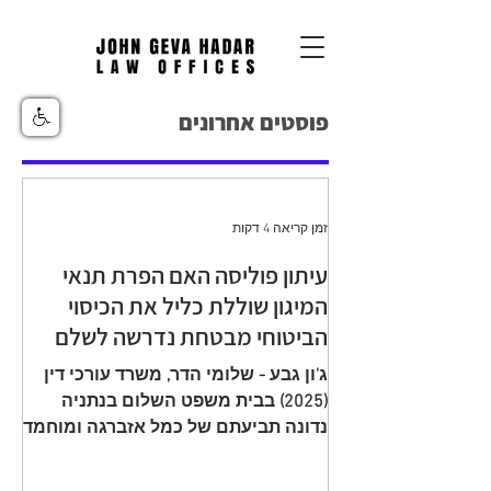
פוסטים אחרונים
זמן קריאה 4 דקות
עיתון פוליסה האם הפרת תנאי
המיגון שוללת כליל את הכיסוי
הביטוחי מבטחת נדרשה לשלם
יתרת תגמולי ביטוח עקב הפחתה
ג'ון גבע - שלומי הדר, משרד עורכי דין
שגויה בהיעדר מיגון
(2025) בבית משפט השלום בנתניה
נדונה תביעתם של כמל אזברגה ומוחמד
אזברגה (להלן: "התובעים"), שיוצגו עי ע"י
עו"ד רמי שדה כנגד מנורה מבטחים