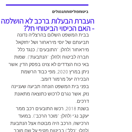
אשר יוצגה על ידי עו"ד שלמה ברקוביץ'
ועו"ד גיל סבן ואח'. פסק הדין ניתן על ידי
ביטוח
פוליסות
תגמולים
כב' השופט דב גוטליב ביום 13 יולי
העברת הבעלות ברכב לא הושלמה
2025, והוכרעו בו סוגיות מהותיות בנוגע
- האם הכיסוי הביטוחי חל?
לחישוב פיצויים לנפגעי תאונות עבודה,
בבית המשפט השלום בהרצליה נדונה 
כולל הקשר בין הנכות ה
תביעתם של יוסי מיראחור ושל יחזקאל 
מיראחור (להלן: "התובעים"), כנגד כלל 
חברה לביטוח (להלן: "הנתבעת"). שמות 
באי כוח הצדדים לא צוינו בפסק הדין, אשר 
ניתן במרץ 2020, מפי כבוד הרשמת 
הבכירה יעל מרמור דומב.
בפני בית המשפט הונחה תביעה שעניינה 
נזק, אשר נגרם לרכוש כתוצאה מתאונת 
דרכים.
בשנת 2018, רכשו התובעים רכב ממר 
יעקב נג'י (להלן: "מוכר הרכב"). במועד
הרכישה, הרכב היה מבוטח אצל הנתבעת 
(להלן: "כלל") בביטוח מקיף על שם מוכר 