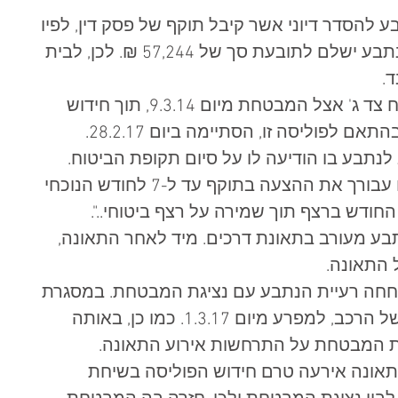
עת והנתבע להסדר דיוני אשר קיבל תוקף של פסק דין, לפיו 
התביעה תתקבל באופן חלקי כך שהנתבע ישלם לתובעת סך של 57,244 ₪. לכן, לבית 
. 
הנתבע ביטח את רכבו בפוליסת ביטוח צד ג' אצל המבטחת מיום 9.3.14, תוך חידוש 
פוליסה זו, הסתיימה ביום 28.2.17.  
מכתב לנתבע בו הודיעה לו על סיום תקופת הביטוח. 
במסגרת המכתב, צוין כי "אנו שומרים עבורך את ההצעה בתוקף עד ל-7 לחודש הנוכחי 
דש ברצף תוך שמירה על רצף ביטוחי..". 
 8:00 היה רכב הנתבע מעורב בתאונת דרכים. מיד לאחר התאונה, 
התאונה.  
, בשעה 8:15 לערך, שוחחה רעיית הנתבע עם נציגת המבטחת. במסגרת 
שיחה זו, חידשה את פוליסה הביטוח של הרכב, למפרע מיום 1.3.17. כמו כן, באותה 
ת המבטחת על התרחשות אירוע התאונה.  
אונה אירעה טרם חידוש הפוליסה בשיחת 