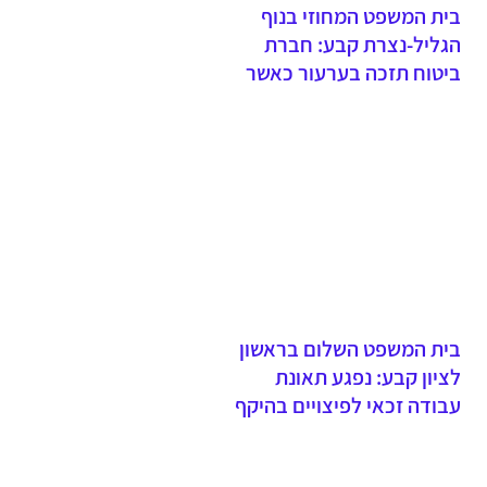
בית המשפט המחוזי בנוף
הגליל-נצרת קבע: חברת
ביטוח תזכה בערעור כאשר
תובע נכשל להוכיח אירוע
תאונה - עדות יחידה של בעל
דין מחייבת סיוע ושיהוי
בהגשת תביעה פוגע באמינות
הטענות
בית המשפט השלום בראשון
לציון קבע: נפגע תאונת
עבודה זכאי לפיצויים בהיקף
של מעל מיליון וחצי שקלים -
שיעור הנכות התפקודית נקבע