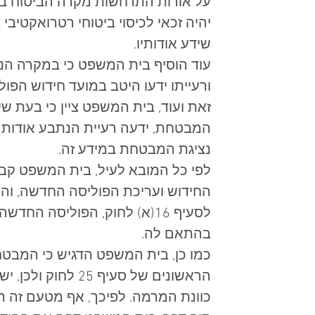
על אודות התרחשות מקרה הביטוח במ
יהיה זכאי לכיסוי ביטוחי רטרואקטיבי
שידע אודותיו.  
עוד הוסיף בית המשפט כי במקרה הנדו
ורעייתו ידעו היטב במועד חידוש הפול
זאת ועוד, בית המשפט ציין כי בעת שי
המבטחת, ידעה רעיית הנתבע אודות
נציגת המבטחת במידע זה.  
לפי כל המובא לעיל, בית המשפט קב
החידוש ועריכת הפוליסה החדשה, וה
לסעיף 16(א) לחוק, הפוליסה הח
בהתאם לה.  
כמו כן, בית המשפט הדגיש כי המבטחת
הראשונים של סעיף 
כוונת המרמה. לפיכך, אף מטעם זה ה