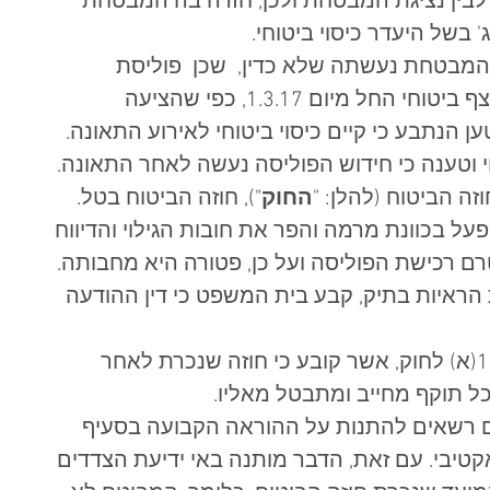
לבין נציגת המבטחת ולכן, חזרה בה המבטחת 
בשל היעדר כיסוי ביטוחי.  
 המבטחת נעשתה שלא כדין,  שכן  פוליסת 
הביטוח שלו חודשה תוך שמירה על רצף ביטוחי החל מיום 1.3.17, כפי שהציעה 
נתבע כי קיים כיסוי ביטוחי לאירוע התאונה.  
 וטענה כי חידוש הפוליסה נעשה לאחר התאונה. 
החוק
"), חוזה הביטוח בטל. 
על בכוונת מרמה והפר את חובות הגילוי והדיווח 
 רכישת הפוליסה ועל כן, פטורה היא מחבותה. 
ראיות בתיק, קבע בית המשפט כי דין ההודעה 
תחילה, עמד בית המשפט על סעיף 16(א) לחוק, אשר קובע כי חוזה שנכרת לאחר 
ל תוקף מחייב ומתבטל מאליו.  
 רשאים להתנות על ההוראה הקבועה בסעיף 
אקטיבי. עם זאת, הדבר מותנה באי ידיעת הצדדים 