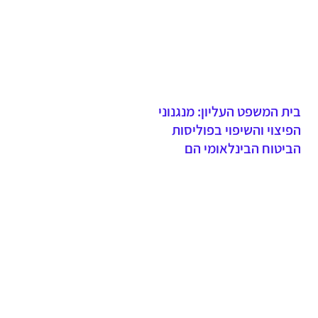
ביטוח דירה
בית המשפט העליון: מנגנוני
הפיצוי והשיפוי בפוליסות
הביטוח הבינלאומי הם
חלופיים ולא מצטברים -
הרחבת הקבוצה המיוצגת
כלפי העבר נדחתה בשל
תחולת סעיף 31 לחוק חוזה
הביטוח ואי התקיימות חריגי
ההתיישנות