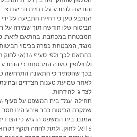
הטלפון שהתקיימה בין רעיית הנתבע 
והודיעה לנתבע על דחיית תביעת צד ג' 
הנתבע טען כי דחיית התביעה על ידי
המבטחת במכתבה. בהתאם לזאת, טען ה
מנגד, המבטחת כפרה בכיסוי הביטוחי
בהתאם לכך ולפי סעיף 16(א) לחוק חוזה הביטוח (להלן: "
ולחילופין, טענה המבטחת כי הנתבע פ
בכך שהסתיר כי התאונה התרחשה טרם
לאחר שמיעת טענות הצדדים ובחינת ה
לצד ג' להידחות. 
שמקרה הביטוח כבר אירע הינו חסר כ
אמנם, בית המשפט הדגיש כי הצדדים
16(א) לחוק, ולתת לחוזה תוקף רטרו