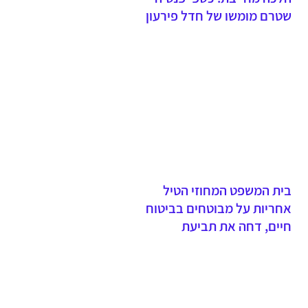
שטרם מומשו של חדל פירעון
שנפטר יועברו לנהנים ולא
לקופת הנושים
בית המשפט המחוזי הטיל
אחריות על מבוטחים בביטוח
חיים, דחה את תביעת
האלמנה וקבע כי אי תשלום
פרמיות וחתימה על הצעה
שגויה היא באחריות המבוטח