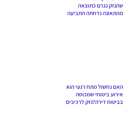
שהנזק נגרם כתוצאה
מהתאונה נדחתה התביעה
והתובעת לא הרימה את נטל
הראיהתפקידו של השמאי הוא
לשום את נזקי התאונה ולא
הוא שקובע מהו הנזק שנגרם
בתאונה
האם נחשול מתח רגעי הוא
אירוע ביטוחי שמכוסה
בביטוח דירה?נזק לרכיבים
חשמליים, בשל נחשול מתח,
שלא גרם לשריפה ולאש
גלויה, אינו מכוסה במסגרת