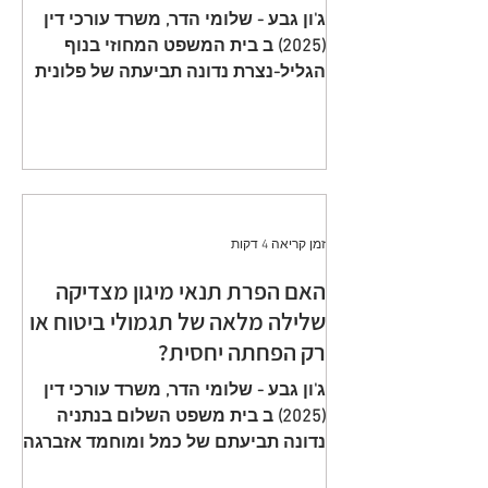
תשלום פרמיות וחתימה על הצעה
ג'ון גבע - שלומי הדר, משרד עורכי דין
שגויה היא באחריות המבוטח
(2025) ב בית המשפט המחוזי בנוף
הגליל-נצרת נדונה תביעתה של פלונית
(להלן: ״ התובעת ״) כנגד כלל חברה
לביטוח בע״מ (להלן: ״ הנתבעת ״)
שיוצגה ע״י ב״כ עוה״ד רם דורון ואח׳
ממשרד עוה"ד דורון, בורבין צופין. פסק
הדין ת״א 65208-05-21 ניתן מפי כבוד
השופט, סגן הנשיאה שאהר אטרש ביום
זמן קריאה 4 דקות
23 יולי 2024. ענייננו בתביעה כספית
שהוגשה על ידי אלמנתו של מנוח, בגין
האם הפרת תנאי מיגון מצדיקה
תשלום תגמולי ביטוח על פי שתי
שלילה מלאה של תגמולי ביטוח או
פוליסות ביטוח חיים שהוצאו על שם
רק הפחתה יחסית?
המנוח. הפוליסה הראשונה, כללה כיסוי
מ
ג'ון גבע - שלומי הדר, משרד עורכי דין
(2025) ב בית משפט השלום בנתניה
נדונה תביעתם של כמל ומוחמד אזברגה
(להלן: ״ התובעים ״) שיוצגו ע״י עוה״ד