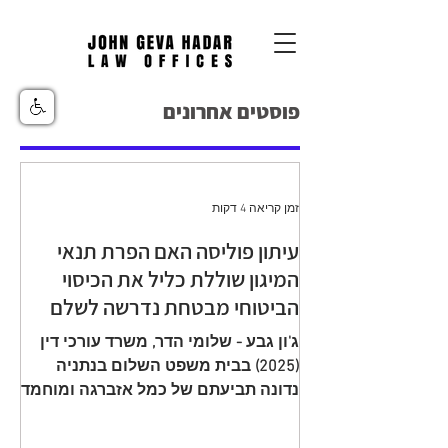
פוסטים אחרונים
זמן קריאה 4 דקות
עיתון פוליסה האם הפרת תנאי
המיגון שוללת כליל את הכיסוי
הביטוחי מבטחת נדרשה לשלם
יתרת תגמולי ביטוח עקב הפחתה
ג'ון גבע - שלומי הדר, משרד עורכי דין
שגויה בהיעדר מיגון
(2025) בבית משפט השלום בנתניה
נדונה תביעתם של כמל אזברגה ומוחמד
אזברגה (להלן: "התובעים"), שיוצגו עי ע"י
עו"ד רמי שדה כנגד מנורה מבטחים