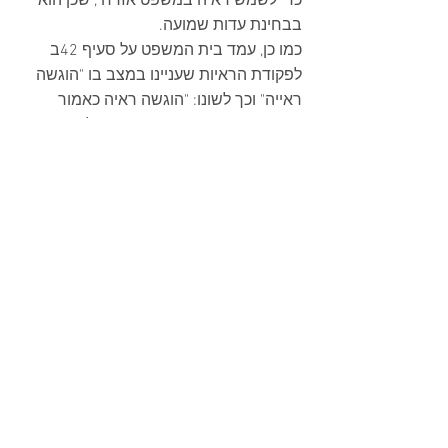
כדי לשמש ראיה במשפט אזרחי, שכן הוא 
בבחינת עדות שמועה. 
כמו כן, עמד בית המשפט על סעיף 42ב 
לפקודת הראיות שעניינו במצב בו "הוגשה 
ראייה" וכך לשונו: "הוגשה ראיה כאמור 
בסעיף 42א, רשאי בית המשפט לעיין גם 
בכתב האישום, בפרוטוקול ובכל חומר אחר 
שהוגש במשפט הפלילי, אם ראה צורך בכך 
לשם הבהרת האמור בראיה". קרי, רק 
כאשר הוגש פסק דין מרשיע וחלוט, הקביל 
כראיה, רשאי בית המשפט לעיין גם בכתב 
האישום, בפרוטוקול ובכל חומר אחר 
במסגרת ההליך הפלילי. במקרה שפסק 
הדין עצמו אינו קביל כראיה, הרי שגם כתב 
האישום וכל חומר אחר שהוגש במשפט 
הפלילי אינו קביל. 
בית המשפט הדגיש, כי הפניקס לא הגישה 
פסק דין מרשיע כראייה, מה גם שפסק דין 