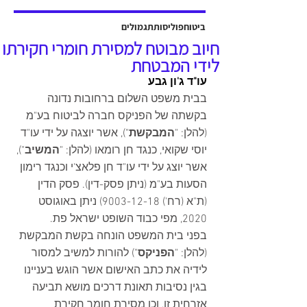
אשר יוצגה על ידי עו"ד שלמה ברקוביץ'
ועו"ד גיל סבן ואח'. פסק הדין ניתן על ידי
ביטוח
פוליסות
תגמולים
כב' השופט דב גוטליב ביום 13 יולי
חיוב מבוטח למסירת חומרי חקירתו
2025, והוכרעו בו סוגיות מהותיות בנוגע
לידי המבטחת
לחישוב פיצויים לנפגעי תאונות עבודה,
עו"ד ג'ון גבע
כולל הקשר בין הנכות ה
בבית משפט השלום ברחובות נדונה 
בקשתה של הפניקס חברה לביטוח בע"מ 
(להלן: "
המבקשת
"), אשר יוצגה על ידי עו"ד 
יוסי שקואי, כנגד חן רומאו (להלן: "
המשיב
"), 
אשר יוצג על ידי עו"ד חן פלאצ'י וכנגד רימון 
הסעות בע"מ (ניתן פסק-דין). פסק הדין 
(ת"א (רח') 9003-12-18) ניתן באוגוסט 
2020, מפי כבוד השופט ישראל פת.    
בפני בית המשפט הונחה בקשת המבקשת 
(להלן: "
הפניקס
") להורות למשיב למסור 
לידיה את כתב האישום אשר הוגש בעניינו 
בגין נסיבות תאונת דרכים מושא תביעה 
אזרחית זו, וכן מסירת חומר חקירת 