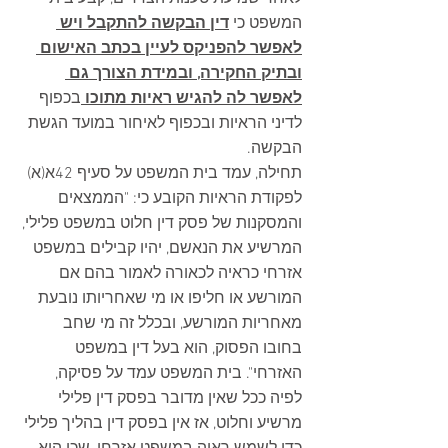
המשפט כי 
דין הבקשה להתקבל ויש 
לאפשר להפניקס לעיין בכתב האישום 
ובתיק החקירה, ובמידת הצורך גם 
לאפשר לה להגיש ראיות מתוכו 
בכפוף 
לדיני הראיות ובכפוף לאיחור במועד הגשת 
הבקשה. 
תחילה, עמד בית המשפט על סעיף 42א(א) 
לפקודת הראיות הקובע כי: "הממצאים 
והמסקנות של פסק דין חלוט במשפט פלילי, 
המרשיע את הנאשם, יהיו קבילים במשפט 
אזרחי כראיה לכאורה לאמור בהם אם 
המורשע או חליפו או מי שאחריותו נובעת 
מאחריות המורשע, ובכלל זה מי שחב 
בחובו הפסוק, הוא בעל דין במשפט 
האזרחי". בית המשפט עמד על פסיקה, 
לפיה ככל שאין מדובר בפסק דין פלילי 
מרשיע וחלוט, אז אין בפסק דין בהליך פלילי 