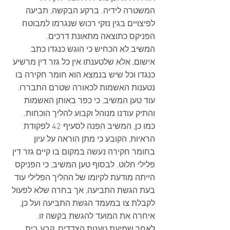
המשטרה לידיה. ברקע הבקשה, תביעה 
לפיצויים בגין נזקי רכוש שנגרמו למבוטח 
הפניקס כתוצאה מתאונת דרכים.  
המשיב לא הכחיש כי הוגש כנגדו כתב 
אישום, אלא שלטענתו אין כל גזר דין מרשיע 
כנגדו וכל שיש בנמצא הוא חומר חקירה בו 
נטענות האשמות לכאורה שטרם התבררו. 
עוד טען המשיב, כי כפר באותן האשמות 
והתיק עודנו מנוהל וקבוע להליך הוכחות. 
כמו כן, המשיב הפנה לסעיף 42 לפקודת 
הראיות, הקובע כי מתן הוראה על עיון 
בחומר חקירה נעשה במקום בו קיים גזר דין 
פלילי חלוט. לבסוף טען המשיב, כי הפניקס 
הייתה מודעת לקיומו של ההליך הפלילי עוד 
בעת הגשת התביעה, אך בחרה שלא לפעול 
לקבלת צו במעמד הגשת התביעה ועל כן, 
איחרה את המועד להגשת בקשה זו.  
לאחר שמיעת טענות הצדדים, קבע בית 