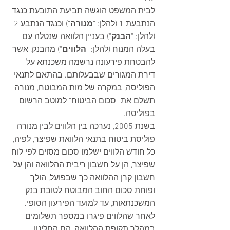
לבית המשפט הוגשה תביעת התובעת כנגד 
הנתבעת 1 (להלן: "
מנורה
") וכנגד הנתבע 2 
(להלן: "
הבנק
") בעניין הלוואה שנטלה עם 
בעלה המנוח (להלן: "
הלווים
") מהבנק, אשר 
להבטחת פירעונה נרשמה משכנתא על 
דירת המגורים שבבעלותם. בהתאם לתנאי 
הפוליסה, במקרה של מות המבוטח, מנורה 
תשלם את "סכום הביטוח" למוטב הרשום 
בפוליסה. 
בשנת 2005, נערכה בין הלווים לבין מנורה 
פוליסת ביטוח בתנאי הלוואת שפיצר, לפיה, 
כל חודש הלווים ישלמו סכום מסוים לפי לוח 
שפיצר, הן על חשבון ריבית ההלוואה והן על 
חשבון קרן ההלוואה כך שבפועל, הולך 
ופוחת סכום החוב המבוטח לטובת בנק 
המשכנתאות, עד למועד הפירעון הסופי.  
לאחר שהלווים פיגרו במספר תשלומים 
במהלך תקופת ההלוואה, הם החליטו 