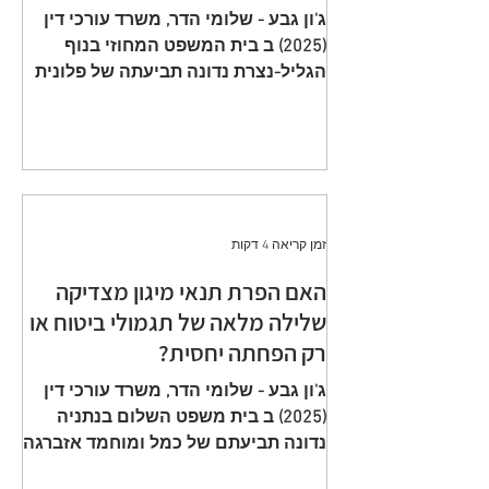
תשלום פרמיות וחתימה על הצעה
ג'ון גבע - שלומי הדר, משרד עורכי דין
שגויה היא באחריות המבוטח
(2025) ב בית המשפט המחוזי בנוף
הגליל-נצרת נדונה תביעתה של פלונית
(להלן: ״ התובעת ״) כנגד כלל חברה
לביטוח בע״מ (להלן: ״ הנתבעת ״)
שיוצגה ע״י ב״כ עוה״ד רם דורון ואח׳
ממשרד עוה"ד דורון, בורבין צופין. פסק
הדין ת״א 65208-05-21 ניתן מפי כבוד
השופט, סגן הנשיאה שאהר אטרש ביום
זמן קריאה 4 דקות
23 יולי 2024. ענייננו בתביעה כספית
שהוגשה על ידי אלמנתו של מנוח, בגין
האם הפרת תנאי מיגון מצדיקה
תשלום תגמולי ביטוח על פי שתי
שלילה מלאה של תגמולי ביטוח או
פוליסות ביטוח חיים שהוצאו על שם
רק הפחתה יחסית?
המנוח. הפוליסה הראשונה, כללה כיסוי
מ
ג'ון גבע - שלומי הדר, משרד עורכי דין
(2025) ב בית משפט השלום בנתניה
נדונה תביעתם של כמל ומוחמד אזברגה
(להלן: ״ התובעים ״) שיוצגו ע״י עוה״ד