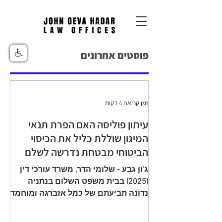
פוסטים אחרונים
זמן קריאה 4 דקות
עיתון פוליסה האם הפרת תנאי
המיגון שוללת כליל את הכיסוי
הביטוחי מבטחת נדרשה לשלם
יתרת תגמולי ביטוח עקב הפחתה
ג'ון גבע - שלומי הדר, משרד עורכי דין
שגויה בהיעדר מיגון
(2025) בבית משפט השלום בנתניה
נדונה תביעתם של כמל אזברגה ומוחמד
אזברגה (להלן: "התובעים"), שיוצגו עי ע"י
עו"ד רמי שדה כנגד מנורה מבטחים