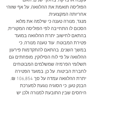
עקבה או בדקה, בחלוף שנים, האם 
הפוליסה תואמת את ההלוואה, על אף שזוהי 
אחריותה המקצועית. 
מנגד, מנורה טענה כי שילמה את מלוא 
הסכום לו התחייבה לפי הפוליסה המקורית, 
בהתאם לחישוב יתרת ההלוואה במועד 
פטירת המבוטח. עוד טענה מנורה, כי 
במשך השנים, בהתאם להתקדמות פירעון 
ההלוואה על פי לוח הסילוקין, מופחתים גם 
תשלומי הפרמיה שמשלמים המבוטחים 
לחברת הביטוח. על כן, במועד הפטירה 
יתרת ההלוואה עמדה על סך 106,854 ₪.  
הבנק טען, כי הסוגיה נוגעת למערכת 
היחסים שבין התובעת למנורה ולכן יש 
לדחות את התביעה כנגדו. 
לאחר שמיעת טענות הצדדים ובחינת 
הראיות בתיק, קבע בית המשפט כי דין 
התביעה להידחות כנגד מנורה וכנגד הבנק. 