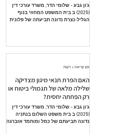
תשלום פרמיות וחתימה על הצעה
ג'ון גבע - שלומי הדר, משרד עורכי דין
שגויה היא באחריות המבוטח
(2025) ב בית המשפט המחוזי בנוף
הגליל-נצרת נדונה תביעתה של פלונית
(להלן: ״ התובעת ״) כנגד כלל חברה
לביטוח בע״מ (להלן: ״ הנתבעת ״)
שיוצגה ע״י ב״כ עוה״ד רם דורון ואח׳
ממשרד עוה"ד דורון, בורבין צופין. פסק
הדין ת״א 65208-05-21 ניתן מפי כבוד
השופט, סגן הנשיאה שאהר אטרש ביום
זמן קריאה 4 דקות
23 יולי 2024. ענייננו בתביעה כספית
שהוגשה על ידי אלמנתו של מנוח, בגין
האם הפרת תנאי מיגון מצדיקה
תשלום תגמולי ביטוח על פי שתי
שלילה מלאה של תגמולי ביטוח או
פוליסות ביטוח חיים שהוצאו על שם
רק הפחתה יחסית?
המנוח. הפוליסה הראשונה, כללה כיסוי
מ
ג'ון גבע - שלומי הדר, משרד עורכי דין
(2025) ב בית משפט השלום בנתניה
נדונה תביעתם של כמל ומוחמד אזברגה
(להלן: ״ התובעים ״) שיוצגו ע״י עוה״ד