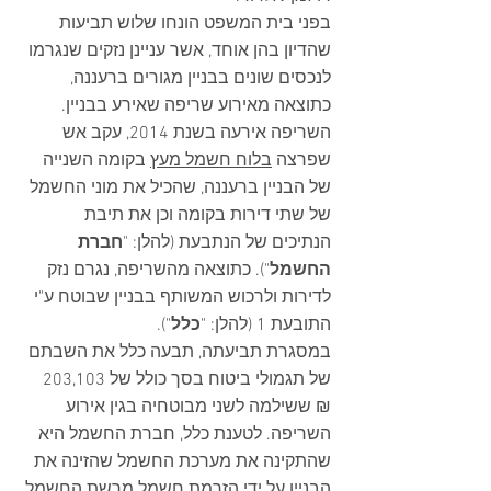
בפני בית המשפט הונחו שלוש תביעות 
שהדיון בהן אוחד, אשר עניינן נזקים שנגרמו 
לנכסים שונים בבניין מגורים ברעננה, 
כתוצאה מאירוע שריפה שאירע בבניין. 
השריפה אירעה בשנת 2014, עקב אש 
שפרצה 
בלוח חשמל מעץ
 בקומה השנייה 
של הבניין ברעננה, שהכיל את מוני החשמל 
של שתי דירות בקומה וכן את תיבת 
הנתיכים של הנתבעת (להלן: "
חברת 
החשמל
"). כתוצאה מהשריפה, נגרם נזק 
לדירות ולרכוש המשותף בבניין שבוטח ע"י 
התובעת 1 (להלן: "
כלל
"). 
במסגרת תביעתה, תבעה כלל את השבתם 
של תגמולי ביטוח בסך כולל של 203,103 
₪ ששילמה לשני מבוטחיה בגין אירוע 
השריפה. לטענת כלל, חברת החשמל היא 
שהתקינה את מערכת החשמל שהזינה את 
הבניין על ידי הזרמת חשמל מרשת החשמל 