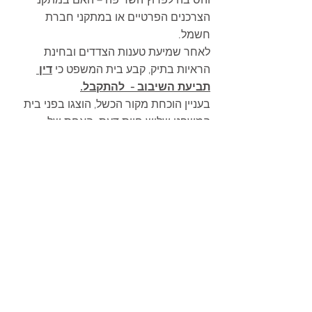
והסיבה לפרוץ השריפה – האם במתקני 
הצרכנים הפרטיים או במתקני חברת 
חשמל. 
לאחר שמיעת טענות הצדדים ובחינת 
הראיות בתיק, קבע בית המשפט כי 
דין 
תביעת השיבוב -  להתקבל.
בעניין הוכחת מקור הכשל, הוצגו בפני בית 
המשפט שלוש חוות דעת: האחת של 
מהנדס החשמל מטעם כלל; השנייה של 
חוקר השריפות מטעם חברת החשמל; 
והשלישית של חוקר השריפות מטעם 
שירותי הכבאות.  
לאחר בחינת חוות הדעת, קבע בית 
המשפט כי למרות שאף מומחה, כולל חוקר 
מכבי האש, לא ידע לקבוע באופן מוחלט את 
מקור השריפה, 
הוא מקבל את קביעתו 
הנחרצת של המומחה מטעם כלל, אשר 
קבע כי מערכות ההגנה של חברת 