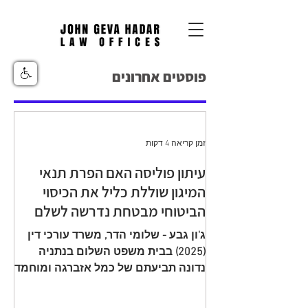
פוסטים אחרונים
זמן קריאה 4 דקות
עיתון פוליסה האם הפרת תנאי
המיגון שוללת כליל את הכיסוי
הביטוחי מבטחת נדרשה לשלם
יתרת תגמולי ביטוח עקב הפחתה
ג'ון גבע - שלומי הדר, משרד עורכי דין
שגויה בהיעדר מיגון
(2025) בבית משפט השלום בנתניה
נדונה תביעתם של כמל אזברגה ומוחמד
אזברגה (להלן: "התובעים"), שיוצגו עי ע"י
עו"ד רמי שדה כנגד מנורה מבטחים