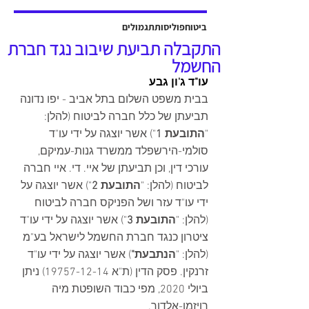
אשר יוצגה על ידי עו"ד שלמה ברקוביץ'
ועו"ד גיל סבן ואח'. פסק הדין ניתן על ידי
ביטוח
פוליסות
תגמולים
כב' השופט דב גוטליב ביום 13 יולי
התקבלה תביעת שיבוב נגד חברת
2025, והוכרעו בו סוגיות מהותיות בנוגע
החשמל
לחישוב פיצויים לנפגעי תאונות עבודה,
עו"ד ג'ון גבע
כולל הקשר בין הנכות ה
בבית משפט השלום בתל אביב - יפו נדונה 
תביעתן של כלל חברה לביטוח (להלן: 
"
התובעת 1
") אשר יוצגה על ידי עו"ד 
סולמי-הירשפלד ממשרד גנות-עמיקם, 
עורכי דין, וכן תביעתן של איי. די. איי חברה 
לביטוח (להלן: "
התובעת 2
") אשר יוצגה על 
ידי עו"ד עזר ושל הפניקס חברה לביטוח 
(להלן: "
התובעת 3
") אשר יוצגה על ידי עו"ד 
ציטרון כנגד חברת החשמל לישראל בע"מ 
(להלן: "
הנתבעת"
) אשר יוצגה על ידי עו"ד 
זרנקין. פסק הדין (ת"א 19757-12-14) ניתן 
ביולי 2020, מפי כבוד השופטת מיה 
רויזמן-אלדור. 