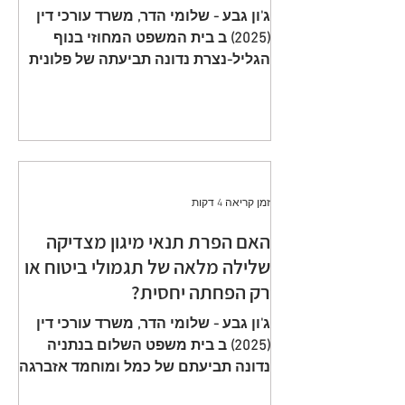
תשלום פרמיות וחתימה על הצעה
ג'ון גבע - שלומי הדר, משרד עורכי דין
שגויה היא באחריות המבוטח
(2025) ב בית המשפט המחוזי בנוף
הגליל-נצרת נדונה תביעתה של פלונית
(להלן: ״ התובעת ״) כנגד כלל חברה
לביטוח בע״מ (להלן: ״ הנתבעת ״)
שיוצגה ע״י ב״כ עוה״ד רם דורון ואח׳
ממשרד עוה"ד דורון, בורבין צופין. פסק
הדין ת״א 65208-05-21 ניתן מפי כבוד
השופט, סגן הנשיאה שאהר אטרש ביום
זמן קריאה 4 דקות
23 יולי 2024. ענייננו בתביעה כספית
שהוגשה על ידי אלמנתו של מנוח, בגין
האם הפרת תנאי מיגון מצדיקה
תשלום תגמולי ביטוח על פי שתי
שלילה מלאה של תגמולי ביטוח או
פוליסות ביטוח חיים שהוצאו על שם
רק הפחתה יחסית?
המנוח. הפוליסה הראשונה, כללה כיסוי
מ
ג'ון גבע - שלומי הדר, משרד עורכי דין
(2025) ב בית משפט השלום בנתניה
נדונה תביעתם של כמל ומוחמד אזברגה
(להלן: ״ התובעים ״) שיוצגו ע״י עוה״ד