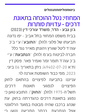
אשר יוצגה על ידי עו"ד שלמה ברקוביץ'
ועו"ד גיל סבן ואח'. פסק הדין ניתן על ידי
ביטוח
פוליסות
תגמולים
כב' השופט דב גוטליב ביום 13 יולי
המחוזי: נטל ההוכחה בתאונת
2025, והוכרעו בו סוגיות מהותיות בנוגע
דרכים - עדויות סותרות
לחישוב פיצויים לנפגעי תאונות עבודה,
ג'ון גבע - הדר, משרד עורכי דין (2023)
כולל הקשר בין הנכות ה
בבית משפט המחוזי בתל אביב - יפו נדונה 
תביעתו של פלוני (להלן: "
התובע
") ע"י ב"כ 
עוה"ד ליטל שוורץ ויהונתן מאייר נגד כלל 
חברה לביטוח בע"מ (להלן: "
הנתבעת
") ע"י 
ב"כ עוה"ד תומר זמר ואמיר פאר. פסק דין 
(ת"א 49402-07-20), ניתן בתאריך 06 ביוני, 
2023, מפי כבוד השופטת אורנה לוי. 
ענייננו בתביעה לפיצויים בהתאם לחוק 
הפיצויים לנפגעי תאונות דרכים, 
תשל"ה-1975 (להלן: "
החוק
"). התובע טוען כי 
נפגע בתאונת דרכים כהגדרתה בחוק, עת 
שנהג ברכבו שהיה מבוטח במועד הרלוונטי 
אצל הנתבעת. בכתב התביעה נטען כי 