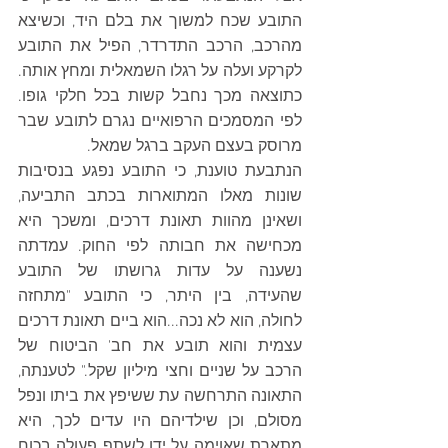
התובע שכח למשוך את בלם היד, וכשיצא 
מהרכב, הרכב התדרדר, הפיל את התובע 
לקרקע ועלה על רגלו השמאלית ומחץ אותה. 
כתוצאה מכך נחבל קשות בכל חלקי גופו. 
לפי המסמכים הרפואיים נגרם לתובע שבר 
מרוסק בעצם העקב ברגל שמאל. 
הנתבעת טוענת, כי התובע נפגע בנסיבות 
שונות מאלו המתוארות בכתב התביעה, 
ושאינן מהוות תאונת דרכים, ומשכך היא 
מכחישה את חבותה לפי החוק. עמדתה 
נשענה על עדות גרושתו של התובע 
שהעידה, בין היתר, כי התובע "מתחזה 
לחולה, הוא לא נכה...הוא ביים תאונת דרכים 
עצמית והוא תובע את חב' הביטוח של 
הרכב על שניים וחצי מיליון שקל." לטענתה, 
התאונה התרחשה עת ששיפץ את ביתו ונפל 
מסולם, וכן שילדיהם היו עדים לכך, היא 
מתארת שאוימה על ידו לשתף פעולה בכוח 