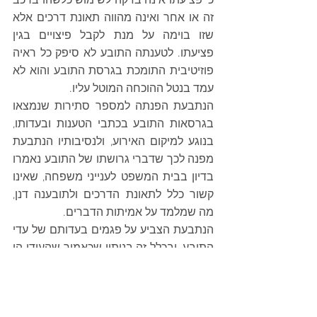
כי פציעתו אינה בזיקה לשימוש כלשהו ברכב 
זה או אחר ואינה מהווה תאונת דרכים אלא 
שזו בוימה על מנת לקבל פיצויים בגין 
פציעתו. לטענתה התובע לא סיפק כל ראיה 
פוזיטיבית התומכת בגרסת התובע והוא לא 
עמד בנטל ההוכחה המוטל עליו. 
הנתבעת הפנתה למספר סתירות שנמצאו 
בגרסאות התובע בכתבי הטענות ובעדותו, 
בנוגע למיקום האירוע, ולנסיבותיו הנתבעת 
מפנה לכך שדברי גרושתו של התובע נאמרו 
בדיון בבית המשפט לענייני משפחה, שאינו 
קשור כלל לתאונת הדרכים ולתובענה דנן, 
מה שמלמד על אמיתות הדברים.
הנתבעת הצביע על פגמים בעדותם של עדי 
התובע, ובכלל זה בנותיו שכאמור שהעידו הן 
בעצמן ששיקרו בבית המשפט לענייני 
משפחה, וכן יתר עדיו להם קשר קודם עם 
התובע ובניגוד לעדותם, וספק כי אלה בכלל 