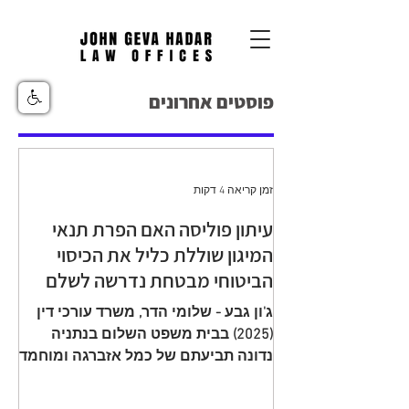
פוסטים אחרונים
זמן קריאה 4 דקות
עיתון פוליסה האם הפרת תנאי
המיגון שוללת כליל את הכיסוי
הביטוחי מבטחת נדרשה לשלם
יתרת תגמולי ביטוח עקב הפחתה
ג'ון גבע - שלומי הדר, משרד עורכי דין
שגויה בהיעדר מיגון
(2025) בבית משפט השלום בנתניה
נדונה תביעתם של כמל אזברגה ומוחמד
אזברגה (להלן: "התובעים"), שיוצגו עי ע"י
עו"ד רמי שדה כנגד מנורה מבטחים