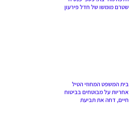
שטרם מומשו של חדל פירעון
שנפטר יועברו לנהנים ולא
לקופת הנושים
בית המשפט המחוזי הטיל
אחריות על מבוטחים בביטוח
חיים, דחה את תביעת
האלמנה וקבע כי אי תשלום
פרמיות וחתימה על הצעה
שגויה היא באחריות המבוטח