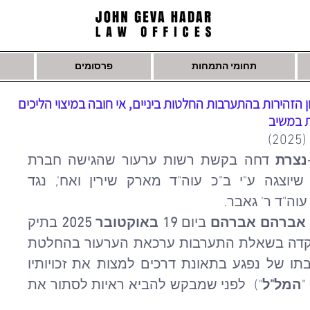
תחומי התמחות
פרסומים
הזהירות בהתערבות החלטות ביניים, אי חובה במיצוי הליכים
ת במשיב
)
נצרת
 דחה בקשת רשות ערעור שהגישה חברת 
 שיוצגה ע"י ב"כ עוה"ד מארק שירין ואח', נגד 
 עוה"ד ר' גאבר.
 אברהם אברהם
 ביום 
19 באוקטובר 2025
 בתיק 
. ההחלטה התמקדה בשאלת התערבות ערכאת הערעור בהחלטת 
ביניים של בית משפט השלום, ובחובתו של נפגע בתאונת דרכים למצות את זכויותיו 
"
המל"ל
")  לפני שמבקש להביא ראיות לסתור את 