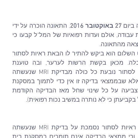
ביום 
27 באוקטובר 2016
. התאונה הוכרה על ידי 
עבודה, אולם ועדות רפואיות של המל"ל קבעו כי 
צאה מהתאונה.
במסגרת תביעה שהגיש לבית משפט השלום הוא ביקש להתיר לו הבאת ראיות לסתור 
את קביעת המל"ל, ובקשתו התקבלה. מכאן בקשת הרשות לערער, ובה טוענת 
המבקשת כי הבקשה להביא ראיות לסתור נובעת כל כולה מבדיקת MRI שנעשתה 
למשיב כשש שנים לאחר התאונה, אלא שבממצאי בדיקה זו אין כדי לתמוך במסקנת 
בית משפט השלום, שכן אין היא מצביעה על כל שינוי שחל מאז הבדיקה הקודמת 
 בקביעתן כי לא נותרה במשיב נכות רפואית).
המבקשת טענה כי הבקשה להביא ראיות לסתור נסמכת על בדיקת MRI שנעשתה 
 וכי ממצאי הבדיקה אינם תומכים במסקנת בית 