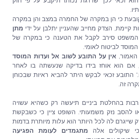
למל"ל לצורך קביעת דרגת נכותו, והוא זכאי לכך שדרגת נכותו תיקבע על פי חוק 
יו.
בית המשפט המחוזי ציטט פסיקה הקובעת כי הן במקרה של החמרה במצב והן במקרה 
 קיימת, הצדק מחייב שהעניין יתלבן על ידי 
מתן 
. בית המשפט סירב לקבל את הטענה כי במקרה של 
מוסד לביטוח לאומי.
האמור, 
אין על התובע לשוב אל ועדות המוסד 
, אם הוא אוחז בידו בדיקה שנעשתה בו לאחר 
שקבעו ועדות המל"ל את אשר קבעו." התובע זכאי לבקש היתר להביא ראיות שבכוחן 
רה זה. 
בית המשפט המחוזי הוסיף כי התערבות בהחלטת ביניים תיעשה רק כשהיא עשויה 
להשפיע באופן מהותי על בעל דין או להסב נזק משמעותי. השופט ציין כי כשבקשת 
הערעור מוגשת על ידי המבקשת, הנזק שייגרם לה לכל היותר הוא עלות מיותרת בדמות 
י שיקולים אלה 
מתגמדים לעומת הפגיעה 