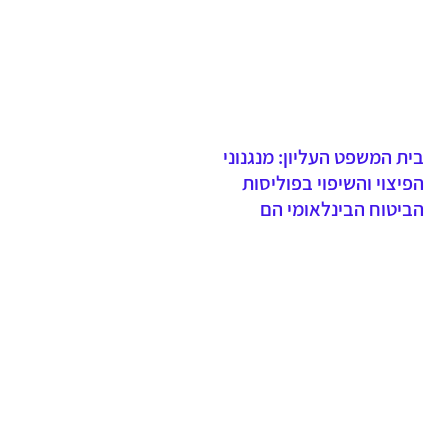
ביטוח דירה
בית המשפט העליון: מנגנוני
הפיצוי והשיפוי בפוליסות
הביטוח הבינלאומי הם
חלופיים ולא מצטברים -
הרחבת הקבוצה המיוצגת
כלפי העבר נדחתה בשל
תחולת סעיף 31 לחוק חוזה
הביטוח ואי התקיימות חריגי
ההתיישנות