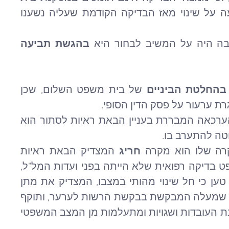
משפט השלום מאחר שאינה מצביעה על שינוי מאז הבדיקה הקודמת שעליה נשענו 
בה היה על המשיב לבחור היא 
בהגשת תביעה 
בהחלטת הביניים
 של בית משפט השלום, שכן 
 ערעור על פסק הדין הסופי.
המשיב הדגיש כי שיקול הדעת של הערכאה המבררת בעניין הבאת ראיות לסתור הוא 
וטה להתערב בו.
קרה שלו הוא מקרה 
חריג
 המצדיק הבאת ראיות 
לסתור, כיוון שהוצגה בפני בית המשפט בדיקה רפואית שלא הייתה בפני ועדות המל"ל, 
גם אם היא נעשתה לאחר מכן. הוא טען כי חל שינוי מהותי במצבו, המצדיק את מתן 
ההיתר. אחר כך פנה המשיב לטענות שמעלה המבקשת בבקשת הרשות לערער, ותוקף 
אותן כבלתי נכונות או מדויקות מבחינת העובדות ושגויות ומתעלמות מן המצב המשפטי 