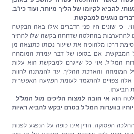
התערבות בהחלטת ביניים תיעשה כאשר ההחלטה עשויה להשפיע באופן 
מהותי על בעל דין, להסב נזק משמעותי, להביא לקיומו של הליך מיותר, ועוד כיו"ב. 
דברים נוגעים למבקשת.
בהערת אגב ציין בית המשפט המחוזי,  כי שונים היו פני הדברים אילו באה הבקשה 
מצידו של המבקש, שאז דחיית בקשתו להתערבות בהחלטה שדחתה בקשה שלו להתיר 
הבאת ראיות לסתור משמעה היה חסימת דרכו מלהוכיח את שיעור נכותו כתוצאה מן 
התאונה. כשהפנייה באה מצידה של המבקשת, אם בסופו של דבר עמדת המומחה 
הרפואי לא תהייה שונה מזו של ועדות המל"ל, אזי כל שייגרם למבקשת הוא עלות 
מיותרת שתישא בה בדמות שכרו של המומחה, והארכת ההליך, עד להמתנה לחוות 
הדעת של המומחה. אלא ששיקולים אלה צפויים להתגמד לעומת הפגיעה האפשרית 
 תביעתו.
טה הוא 
אי חובה למצות הליכים מול המל"ל
:  
אין על תובע למצות את זכויותיו בוועדות המל"ל בטרם יבקש להביא ראיות 
בית המשפט המחוזי קבע, כי על פי ההלכה הפסוקה, הדין אינו כופה על הנפגע לפנות 