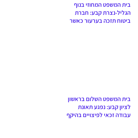
בית המשפט המחוזי בנוף
הגליל-נצרת קבע: חברת
ביטוח תזכה בערעור כאשר
תובע נכשל להוכיח אירוע
תאונה - עדות יחידה של בעל
דין מחייבת סיוע ושיהוי
בהגשת תביעה פוגע באמינות
הטענות
בית המשפט השלום בראשון
לציון קבע: נפגע תאונת
עבודה זכאי לפיצויים בהיקף
של מעל מיליון וחצי שקלים -
שיעור הנכות התפקודית נקבע