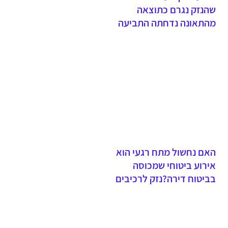
שהנזק נגרם כתוצאה
מהתאונה נדחתה התביעה
והתובעת לא הרימה את נטל
הראיהתפקידו של השמאי הוא
לשום את נזקי התאונה ולא
הוא שקובע מהו הנזק שנגרם
בתאונה
האם נחשול מתח רגעי הוא
אירוע ביטוחי שמכוסה
בביטוח דירה?נזק לרכיבים
חשמליים, בשל נחשול מתח,
שלא גרם לשריפה ולאש
גלויה, אינו מכוסה במסגרת