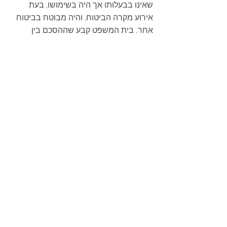
שאינו בבעלותו אך היה בשימושו, בעת 
אירוע מקרה הביטוח, והיה מבוטח בביטוח 
אחר. בית המשפט קבע שההסכם בין 
הצדדים קבע חלוקה ברורה לחלקו של כל 
צד ועל איזה שירותים הוא אחראי לספק כדי 
להגיע לעבודה המשותפת של ייצור 
המותגים. כל צד ביצע את חלקו ועמד 
בהתחייבותו, אך השאלה היא האם 
התובעות במערך עובדתי זה ייחשבו כמי 
שעושות שימוש בקווי השחיטה.
באשר למותג פלייש, אין מחלוקת כי 
השחיטה לא התבצעה במשחטת 'טל הל' 
לא לפני השריפה ולא אחריה, ולכן ההרחבה 
לא חלה על מוצר זה ולא התרחש ביחס 
למוצר זה כל אירוע ביטוחי מאחר ולא נגרם 
כל נזק פיזי למוצר ולקו המשחטה בה 
מתבצעת השחיטה. השימוש בקו המשחטה 