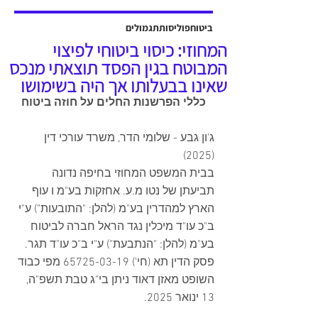
אשר יוצגה על ידי עו"ד שלמה ברקוביץ'
ועו"ד גיל סבן ואח'. פסק הדין ניתן על ידי
ביטוח
פוליסות
תגמולים
כב' השופט דב גוטליב ביום 13 יולי
המחוזי: כיסוי ביטוחי לפיצוי
2025, והוכרעו בו סוגיות מהותיות בנוגע
המבוטח בגין הפסד תוצאתי מנכס
לחישוב פיצויים לנפגעי תאונות עבודה,
שאינו בבעלותו אך היה בשימושו
כולל הקשר בין הנכות ה
כללי הפרשנות החלים על חוזה ביטוח
ג'ון גבע - שלומי הדר, משרד עורכי דין 
(2025)
בבית המשפט המחוזי בחיפה נדונה 
תביעתן של נטו מ.ע. אחזקות בע"מ ו עוף 
הארץ למהדרין בע"מ (להלן: "התובעות") ע"י 
ב"כ עו"ד מיכלין נגד הראל חברה לביטוח 
בע"מ (להלן: "הנתבעת") ע"י ב"כ עו"ד תגר.  
פסק הדין תא (חי') 65725-03-19 מפי כבוד 
השופט מאזן דאוד ניתן בי"ג טבת תשפ"ה, 
13 ינואר 2025.