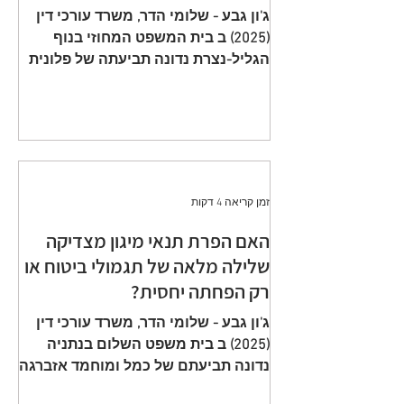
תשלום פרמיות וחתימה על הצעה
ג'ון גבע - שלומי הדר, משרד עורכי דין
שגויה היא באחריות המבוטח
(2025) ב בית המשפט המחוזי בנוף
הגליל-נצרת נדונה תביעתה של פלונית
(להלן: ״ התובעת ״) כנגד כלל חברה
לביטוח בע״מ (להלן: ״ הנתבעת ״)
שיוצגה ע״י ב״כ עוה״ד רם דורון ואח׳
ממשרד עוה"ד דורון, בורבין צופין. פסק
הדין ת״א 65208-05-21 ניתן מפי כבוד
השופט, סגן הנשיאה שאהר אטרש ביום
זמן קריאה 4 דקות
23 יולי 2024. ענייננו בתביעה כספית
שהוגשה על ידי אלמנתו של מנוח, בגין
האם הפרת תנאי מיגון מצדיקה
תשלום תגמולי ביטוח על פי שתי
שלילה מלאה של תגמולי ביטוח או
פוליסות ביטוח חיים שהוצאו על שם
רק הפחתה יחסית?
המנוח. הפוליסה הראשונה, כללה כיסוי
מ
ג'ון גבע - שלומי הדר, משרד עורכי דין
(2025) ב בית משפט השלום בנתניה
נדונה תביעתם של כמל ומוחמד אזברגה
(להלן: ״ התובעים ״) שיוצגו ע״י עוה״ד