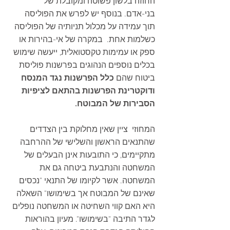
החוזה בלשון פשוטה ומקובלת של 
בני-אדם. בנוסף יש לפרש את הפוליסה 
תוך עמידה על מכלול תניותיה של הפוליסה 
כשלמות אחת.  במקרה של אי-בהירות או 
ספק או עמימות טקסטואלית, ייעשה שימוש 
בכלים נוספים הנהוגים בפרשנות פוליסת 
ביטוח שהם 
כלל הפרשנות נגד המנסח 
ודוקטרינת הפרשנות בהתאם לציפיות 
הסבירות של המבוטח.
המחוזי  ציין שאין מחלוקת בין הצדדים 
שהתנאים הראשון והשלישי של ההרחבה 
מתקיימים, כי התובעות אינן הבעלים של 
המשחטה והנתבעת ביטחה גם את 
המשחטה. אשר לקיומו של התנאי "נכסים 
שאינם של המבוטח אך בשימושו" השאלה 
היא האם קווי השחיטה או המשחטה נופלים 
לגדר התיבה "בשימושו". מעיון בהוראות 