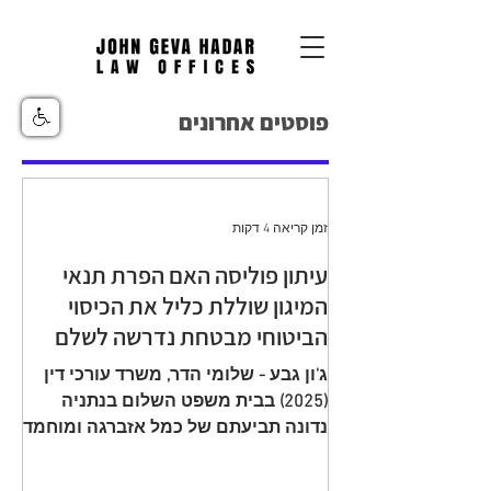
פוסטים אחרונים
זמן קריאה 4 דקות
עיתון פוליסה האם הפרת תנאי
המיגון שוללת כליל את הכיסוי
הביטוחי מבטחת נדרשה לשלם
יתרת תגמולי ביטוח עקב הפחתה
ג'ון גבע - שלומי הדר, משרד עורכי דין
שגויה בהיעדר מיגון
(2025) בבית משפט השלום בנתניה
נדונה תביעתם של כמל אזברגה ומוחמד
אזברגה (להלן: "התובעים"), שיוצגו עי ע"י
עו"ד רמי שדה כנגד מנורה מבטחים