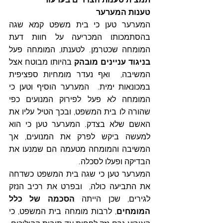
תמצית טענות הצדדים בערעור
טענות המערער
המערער טען כי בית משפט קמא שגה 
בהסתמכותו המכריעה על חוות דעת 
המומחה שכטרמן. לטענתו, המומחה פעל 
בניגוד עניינים מובהק
 בהיותו מבוטח אצל 
המשיבה,  ואף נעדר מומחיות ספציפית 
במכונאות ימית.  המערער הוסיף וטען כי 
המומחה לא פעל לפירוק המנועים כפי 
שהורה לו בית המשפט, ובכך הטיל עליו את 
האשם שלא בצדק. המערער טען כי הוא 
למעשה ביקש לפרק את המנועים, אך 
המשיבה והמומחה מטעמה הם שמנעו את 
הבדיקה ופעלו לסכלה. 
המערער טען כי שגה בית המשפט כשדחה 
את התביעה כולה,  ובפרט את רכיב הנזק 
לגירים, שכן הייתה 
הסכמה של כלל 
המומחים
, לרבות מומחה בית המשפט, כי 