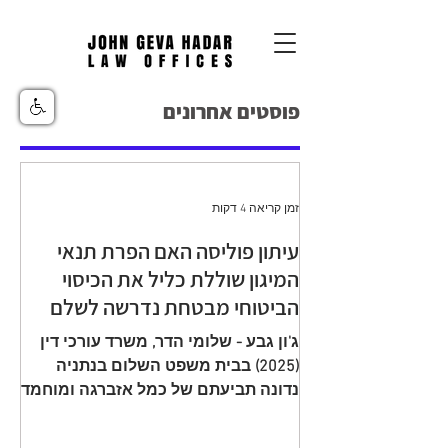
פוסטים אחרונים
זמן קריאה 4 דקות
עיתון פוליסה האם הפרת תנאי
המיגון שוללת כליל את הכיסוי
הביטוחי מבטחת נדרשה לשלם
יתרת תגמולי ביטוח עקב הפחתה
ג'ון גבע - שלומי הדר, משרד עורכי דין
שגויה בהיעדר מיגון
(2025) בבית משפט השלום בנתניה
נדונה תביעתם של כמל אזברגה ומוחמד
אזברגה (להלן: "התובעים"), שיוצגו עי ע"י
עו"ד רמי שדה כנגד מנורה מבטחים