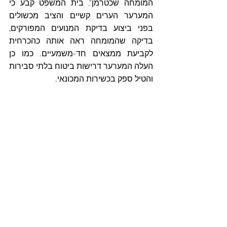
המומחה שכטרמן". בית המשפט קבע כי 
המערער הערים קשיים והציב מכשולים 
בפני ביצוע בדיקת המנועים המפורקים, 
בדיקה שהמומחה ראה אותה כהכרחית 
לקביעת ממצאים חד-משמעיים. כמו כן 
העלה המערער דרישות ביטוח בלתי סבירות 
והטיל ספק בכשירות המכונאי. 
נקבע, כי מסקנת המומחה שכטרמן בדבר 
היעדר קשר סיבתי מוכח
 בין תפיסת החבל 
במדחפים לבין נזק במנועים מתיישבת עם 
עדויות נוספות שנשמעו בפני בית משפט 
השלום, כגון עדות המכונאי יעקב אשר ובעל 
המספנה מר אבי גל , אשר אישרו כי 
מניסיונם, אירוע של תפיסת חבל במדחף 
אינו גורם לנזק למנוע הפנימי.
טענת ניגוד העניינים של המומחה
בית המשפט דחה את טענות המערער 
לפסילת חוות דעתו של המומחה שכטרמן 