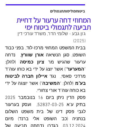
אשר יוצגה על ידי עו"ד שלמה ברקוביץ'
ועו"ד גיל סבן ואח'. פסק הדין ניתן על ידי
ביטוח
פוליסות
תגמולים
כב' השופט דב גוטליב ביום 13 יולי
המחוזי דחה ערעור על דחיית
2025, והוכרעו בו סוגיות מהותיות בנוגע
תביעה לתגמולי ביטוח ימי
לחישוב פיצויים לנפגעי תאונות עבודה,
ג'ון גבע - שלומי הדר, משרד עורכי דין 
כולל הקשר בין הנכות ה
(2025)
בבית המשפט המחוזי מרכז-לוד, בפני כבוד 
השופט, סגן הנשיאה 
אורן שוורץ
,  נדחה 
ערעור שהגיש מר 
ציון כמיסה
 (להלן: 
"
המערער
") אשר יוצג על ידי בא כוחו עוה"ד 
מרדכי סאסי,  נגד 
איילון חברה לביטוח 
בע"מ
 (להלן: "
המשיבה
") אשר יוצגה על ידי 
בא כוחה עוה"ד אורי צחורי.
פסק הדין ניתן ביום 16 בנובמבר 2025 
בתיק ע"א 52837-03-25,  ועסק בערעור 
לגבי פסק דינו של בית משפט השלום 
בנתניה (כב' השופט אלי ברנד) מיום 
03.12.2024, בגדרו נדחתה תביעה של 