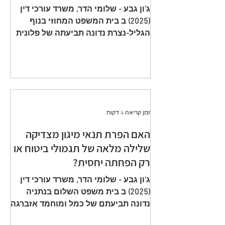
תשלום פרמיות וחתימה על הצעה
ג'ון גבע - שלומי הדר, משרד עורכי דין
שגויה היא באחריות המבוטח
(2025) ב בית המשפט המחוזי בנוף
הגליל-נצרת נדונה תביעתה של פלונית
(להלן: ״ התובעת ״) כנגד כלל חברה
לביטוח בע״מ (להלן: ״ הנתבעת ״)
שיוצגה ע״י ב״כ עוה״ד רם דורון ואח׳
ממשרד עוה"ד דורון, בורבין צופין. פסק
הדין ת״א 65208-05-21 ניתן מפי כבוד
השופט, סגן הנשיאה שאהר אטרש ביום
זמן קריאה 4 דקות
23 יולי 2024. ענייננו בתביעה כספית
שהוגשה על ידי אלמנתו של מנוח, בגין
האם הפרת תנאי מיגון מצדיקה
תשלום תגמולי ביטוח על פי שתי
שלילה מלאה של תגמולי ביטוח או
פוליסות ביטוח חיים שהוצאו על שם
רק הפחתה יחסית?
המנוח. הפוליסה הראשונה, כללה כיסוי
מ
ג'ון גבע - שלומי הדר, משרד עורכי דין
(2025) ב בית משפט השלום בנתניה
נדונה תביעתם של כמל ומוחמד אזברגה
(להלן: ״ התובעים ״) שיוצגו ע״י עוה״ד