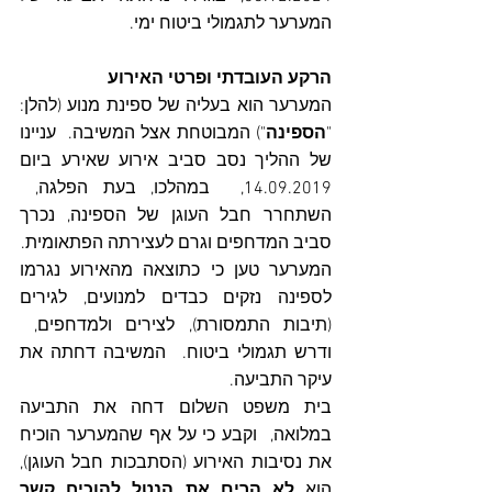
המערער לתגמולי ביטוח ימי.
הרקע העובדתי ופרטי האירוע
המערער הוא בעליה של ספינת מנוע (להלן: 
"
הספינה
") המבוטחת אצל המשיבה.  עניינו 
של ההליך נסב סביב אירוע שאירע ביום 
14.09.2019,  במהלכו, בעת הפלגה,  
השתחרר חבל העוגן של הספינה, נכרך 
סביב המדחפים וגרם לעצירתה הפתאומית.
המערער טען כי כתוצאה מהאירוע נגרמו 
לספינה נזקים כבדים למנועים, לגירים 
(תיבות התמסורת), לצירים ולמדחפים,  
ודרש תגמולי ביטוח.  המשיבה דחתה את 
עיקר התביעה.
בית משפט השלום דחה את התביעה 
במלואה,  וקבע כי על אף שהמערער הוכיח 
את נסיבות האירוע (הסתבכות חבל העוגן), 
הוא 
לא הרים את הנטל להוכיח קשר 