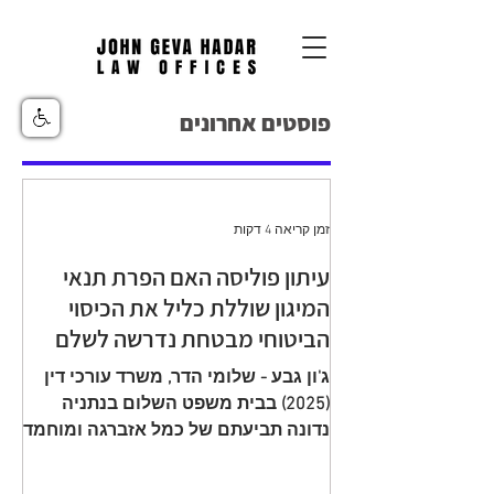
פוסטים אחרונים
זמן קריאה 4 דקות
עיתון פוליסה האם הפרת תנאי
המיגון שוללת כליל את הכיסוי
הביטוחי מבטחת נדרשה לשלם
יתרת תגמולי ביטוח עקב הפחתה
ג'ון גבע - שלומי הדר, משרד עורכי דין
שגויה בהיעדר מיגון
(2025) בבית משפט השלום בנתניה
נדונה תביעתם של כמל אזברגה ומוחמד
אזברגה (להלן: "התובעים"), שיוצגו עי ע"י
עו"ד רמי שדה כנגד מנורה מבטחים