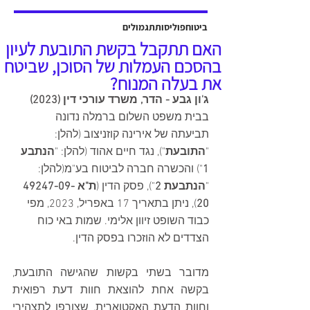
אשר יוצגה על ידי עו"ד שלמה ברקוביץ'
ועו"ד גיל סבן ואח'. פסק הדין ניתן על ידי
ביטוח
פוליסות
תגמולים
כב' השופט דב גוטליב ביום 13 יולי
האם תתקבל בקשת התובעת לעיון
2025, והוכרעו בו סוגיות מהותיות בנוגע
בהסכם העמלות של הסוכן, שביטח
לחישוב פיצויים לנפגעי תאונות עבודה,
את בעלה המנוח?
כולל הקשר בין הנכות ה
ג'ון גבע - הדר, משרד עורכי דין (2023)
בבית משפט השלום ברמלה נדונה 
תביעתה של אירינה קוזניצוב (להלן: 
"
התובעת
"), נגד חיים אהוד (להלן: "
הנתבע 
1
") והכשרה חברה לביטוח בע"מ(להלן: 
"
הנתבעת 2
"), פסק הדין (
ת"א 49247-09-
20
), ניתן בתאריך 17 באפריל, 2023, מפי 
כבוד השופט זיוון אלימי. שמות באי כוח 
הצדדים לא הוזכרו בפסק הדין.
מדובר בשתי בקשות שהגישה התובעת, 
בקשה אחת להוצאת חוות דעת רפואית 
וחוות הדעת האקטוארית, שצורפו לתצהירי 