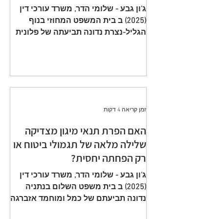
תשלום פרמיות וחתימה על הצעה
ג'ון גבע - שלומי הדר, משרד עורכי דין
שגויה היא באחריות המבוטח
(2025) ב בית המשפט המחוזי בנוף
הגליל-נצרת נדונה תביעתה של פלונית
(להלן: ״ התובעת ״) כנגד כלל חברה
לביטוח בע״מ (להלן: ״ הנתבעת ״)
שיוצגה ע״י ב״כ עוה״ד רם דורון ואח׳
ממשרד עוה"ד דורון, בורבין צופין. פסק
הדין ת״א 65208-05-21 ניתן מפי כבוד
השופט, סגן הנשיאה שאהר אטרש ביום
זמן קריאה 4 דקות
23 יולי 2024. ענייננו בתביעה כספית
שהוגשה על ידי אלמנתו של מנוח, בגין
האם הפרת תנאי מיגון מצדיקה
תשלום תגמולי ביטוח על פי שתי
שלילה מלאה של תגמולי ביטוח או
פוליסות ביטוח חיים שהוצאו על שם
רק הפחתה יחסית?
המנוח. הפוליסה הראשונה, כללה כיסוי
מ
ג'ון גבע - שלומי הדר, משרד עורכי דין
(2025) ב בית משפט השלום בנתניה
נדונה תביעתם של כמל ומוחמד אזברגה
(להלן: ״ התובעים ״) שיוצגו ע״י עוה״ד