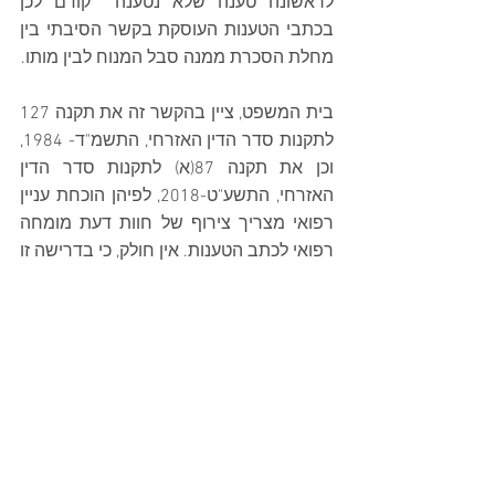
לראשונה טענה שלא נטענה  קודם לכן 
בכתבי הטענות העוסקת בקשר הסיבתי בין 
מחלת הסכרת ממנה סבל המנוח לבין מותו.
בית המשפט, ציין בהקשר זה את תקנה 127 
לתקנות סדר הדין האזרחי, התשמ"ד- 1984, 
וכן את תקנה 87(א) לתקנות סדר הדין 
האזרחי, התשע"ט-2018, לפיהן הוכחת עניין 
רפואי מצריך צירוף של חוות דעת מומחה 
רפואי לכתב הטענות. אין חולק, כי בדרישה זו 
לא עמד הנתבע.
אולם, סעיף 5 לכתב ההגנה שהוגשה מטעם 
הנתבע 1, אכן מתייחס למחלת הסוכרת 
ממנה סבל המנוח. לטענת הנתבע 1, המנוח 
שיתף אותו, כי לא גילה על מחלת הסוכרת 
ממנה סבל בעת הצטרפותו לביטוח במגדל, 
על כן תסרב מגדל לשלם את תגמולי 