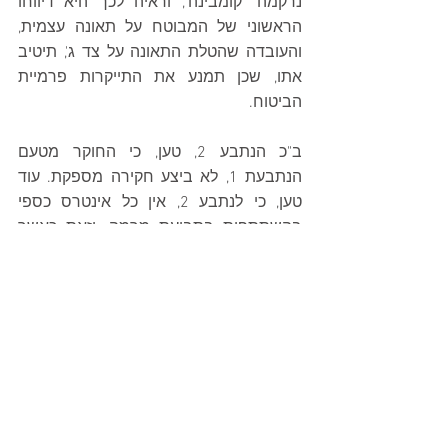
נרקמה "קומבינה", וראיה לכך היא דיווחו 
הראשוני של המבוטח על תאונה עצמית, 
והעובדה שהטלת התאונה על צד ג', תיטיב 
אתו, שכן תמנע את התייקרות פרמיית 
הביטוח.
ב"כ הנתבע 2, טען, כי החוקר מטעם 
הנתבעת 1, לא ביצע חקירה מספקת. עוד 
טען, כי לנתבע 2, אין כל אינטרס כספי 
בהשתתפות בתביעת מרמה, וזאת כאשר 
הוא אינו המבוטח, וכי לא דיווח על התאונה 
במהירות לאור הסיטואציה הלא נעימה בה 
פגע ברכב אחר.
לאחר עיון בעדויות העדים ובשלושת 
דו"חות החקירה שהוגשו לתיק בית 
המשפט, קבע בית המשפט, כי דין 
התביעה להתקבל.