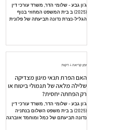
תשלום פרמיות וחתימה על הצעה
ג'ון גבע - שלומי הדר, משרד עורכי דין
שגויה היא באחריות המבוטח
(2025) ב בית המשפט המחוזי בנוף
הגליל-נצרת נדונה תביעתה של פלונית
(להלן: ״ התובעת ״) כנגד כלל חברה
לביטוח בע״מ (להלן: ״ הנתבעת ״)
שיוצגה ע״י ב״כ עוה״ד רם דורון ואח׳
ממשרד עוה"ד דורון, בורבין צופין. פסק
הדין ת״א 65208-05-21 ניתן מפי כבוד
השופט, סגן הנשיאה שאהר אטרש ביום
זמן קריאה 4 דקות
23 יולי 2024. ענייננו בתביעה כספית
שהוגשה על ידי אלמנתו של מנוח, בגין
האם הפרת תנאי מיגון מצדיקה
תשלום תגמולי ביטוח על פי שתי
שלילה מלאה של תגמולי ביטוח או
פוליסות ביטוח חיים שהוצאו על שם
רק הפחתה יחסית?
המנוח. הפוליסה הראשונה, כללה כיסוי
מ
ג'ון גבע - שלומי הדר, משרד עורכי דין
(2025) ב בית משפט השלום בנתניה
נדונה תביעתם של כמל ומוחמד אזברגה
(להלן: ״ התובעים ״) שיוצגו ע״י עוה״ד