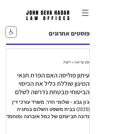
פוסטים אחרונים
זמן קריאה 4 דקות
עיתון פוליסה האם הפרת תנאי
המיגון שוללת כליל את הכיסוי
הביטוחי מבטחת נדרשה לשלם
יתרת תגמולי ביטוח עקב הפחתה
ג'ון גבע - שלומי הדר, משרד עורכי דין
שגויה בהיעדר מיגון
(2025) בבית משפט השלום בנתניה
נדונה תביעתם של כמל אזברגה ומוחמד
אזברגה (להלן: "התובעים"), שיוצגו עי ע"י
עו"ד רמי שדה כנגד מנורה מבטחים