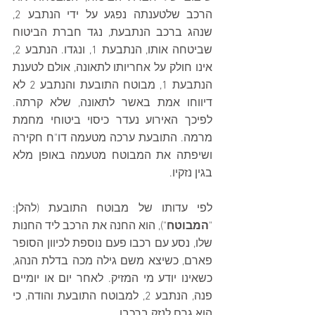
הרכב שלטענתה נפגע על ידי הנתבע 2, 
שנהג ברכב הנתבעת, נגד חברת הביטוח 
שביטחה אותו, הנתבעת 1, ונגדו. הנתבע 2, 
אינו חולק על אחריותו לתאונה, אולם לטענת 
הנתבעת 1, מבוטח התובעת והנתבע 2 לא 
דיווחו אמת באשר לתאונה, שלא קרתה. 
לפיכך האירוע נעדר כיסוי ביטוחי מחמת 
מרמה. התובעת ערכה מטעמה דו"ח חקירה 
ושיפתה את המבוטח מטעמה באופן מלא 
בגין נזקיו.
לפי עדותו של מבוטח התובעת (להלן: 
"
המבוטח
"), הוא החנה את הרכב ליד החנות 
שלו, נסע עם רכבו פעם נוספת לכיוון הסופר 
פארם, כשיצא משם גילה מכה בדלת הנהג, 
כשאינו יודע מי המזיק. לאחר יום או יומיים 
פנה, הנתבע 2, למבוטח התובעת והודה, כי 
הוא גרם לנזק ברכבו.