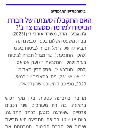
אשר יוצגה על ידי עו"ד שלמה ברקוביץ'
ועו"ד גיל סבן ואח'. פסק הדין ניתן על ידי
ביטוח
פוליסות
תגמולים
כב' השופט דב גוטליב ביום 13 יולי
האם התקבלה טענתה של חברת
2025, והוכרעו בו סוגיות מהותיות בנוגע
הביטוח למרמה מטעם צד ג'?
לחישוב פיצויים לנפגעי תאונות עבודה,
ג'ון גבע - הדר, משרד עורכי דין (2023)
כולל הקשר בין הנכות ה
בבית משפט השלום בכפר סבא נדונה 
תביעתה של הראל חברה לביטוח בע"מ 
(להלן: "התובעת"), נגד מגדל חברה לביטוח 
בע"מ (להלן: "הנתבעת 1") וערן אטיאס 
(להלן: "הנתבע 2"). פסק הדין (תאד"מ 
26185-05-21), ניתן בתאריך 19 במאי, 
2023, מפי כבוד השופט שרון דניאלי.
מדובר בתביעה כספית בגין נזקי רכוש 
בתאונה, בה היו מעורבים שני רכבים 
פרטיים, שאירעה, כנטען בכתב התביעה, 
ביום 13.9.19 בחיפה. התביעה היא תביעת 
שיבוב של חברת הביטוח, המבטחת את 