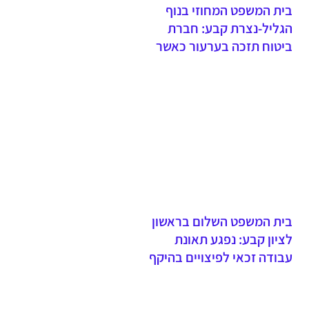
בית המשפט המחוזי בנוף
הגליל-נצרת קבע: חברת
ביטוח תזכה בערעור כאשר
תובע נכשל להוכיח אירוע
תאונה - עדות יחידה של בעל
דין מחייבת סיוע ושיהוי
בהגשת תביעה פוגע באמינות
הטענות
בית המשפט השלום בראשון
לציון קבע: נפגע תאונת
עבודה זכאי לפיצויים בהיקף
של מעל מיליון וחצי שקלים -
שיעור הנכות התפקודית נקבע