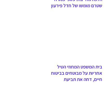
שטרם מומשו של חדל פירעון
שנפטר יועברו לנהנים ולא
לקופת הנושים
בית המשפט המחוזי הטיל
אחריות על מבוטחים בביטוח
חיים, דחה את תביעת
האלמנה וקבע כי אי תשלום
פרמיות וחתימה על הצעה
שגויה היא באחריות המבוטח