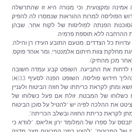
הסוכנות טענה כי היא פעלה בצורה אמינה ומקצועית, וכי מנורה היא זו שהתרשלה 
כאשר לא הכניסה את ההרחבה לחידוש הפוליסה למרות ההוראות שנמסרו לה להפיק 
פוליסה דומה לזו של שנת 2022. הסוכנות הפנתה לפוליסות של לקוח אחר, שבהן 
 ההרחבה ללא תוספת פרמיה.
בדיון קדם המשפט שהתקיימו נשמעו עדויות כל הצדדים. מטעם התובע העידו רן והילה, 
ומטעם מנורה העידו גב' דקלה לוי, נציגת מחלקת צוות חיתום אלמנטרי, ומר אוהד פוקס, 
אחר מכן מהתיק).
השופט כוחן הגיע לכלל מסקנה שיש לדחות את התביעה. השופט קבע עמדה חשובה 
בנוגע לחובותיו של סוכן הביטוח בתהליך חידוש פוליסה. השופט הפנה לסעיף 33(א) 
לחוק חוזה הביטוח הקובע: "לעניין המשא ומתן לקראת כריתתו של חוזה הביטוח ולעניין 
כריתת החוזה, יראו את סוכן הביטוח כשלוחו של המבטח, זולת אם פעל כשלוחו של 
המבוטח לפי דרישתו בכתב". השופט ציטט את ההלכה לפיה יש "להטיל על סוכן הביטוח 
תן לקראת כריתת החוזה ובשלב הכריתה".
השופט קבע, כי על סוכן הביטוח, בהתבסס על ספרו של המלומד ירון אליאס, "לוודא כי 
הפוליסה מתאימה לצרכיו הספציפיים של המבוטח", "להציג בפני המבוטח מצב מדויק 