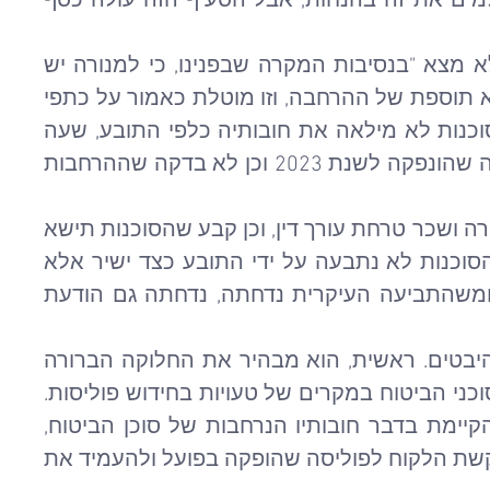
רואים את זה בפוליסה כי אנחנו מגלמים את זה בהנחות, אבל הסעיף הזה עולה כסף 
השופט דחה את התביעה וקבע כי לא מצא "בנסיבות המקרה שבפנינו, כי למנורה יש 
אחריות להנפקת פוליסת הביטוח ללא תוספת של ההרחבה, וזו מוטלת כאמור על כתפי 
הסוכנות בלבד". השופט הוסיף כי הסוכנות לא מילאה את חובותיה כלפי התובע, שעה 
שלא עברה עימו על הפוליסה החדשה שהונפקה לשנת 2023 וכן לא בדקה שההרחבות 
השופט חייב את התובע בהוצאות מנורה ושכר טרחת עורך דין, וכן קבע שהסוכנות תישא 
בהוצאות מנורה בסכום זהה. כיוון שהסוכנות לא נתבעה על ידי התובע כצד ישיר אלא 
רק כצד שלישי בהודעה של מנורה, ומשהתביעה העיקרית נדחתה, נדחתה גם הודעת 
פסק הדין מהווה רכיב חשוב בכמה היבטים. ראשית, הוא מבהיר את החלוקה הברורה 
של אחריות בין חברות הביטוח לבין סוכני הביטוח במקרים של טעויות בחידוש פוליסות. 
שנית, פסק הדין מחזק את ההלכה הקיימת בדבר חובותיו הנרחבות של סוכן הביטוח, 
במיוחד החובה לבדוק התאמה בין בקשת הלקוח לפוליסה שהופקה בפועל ולהעמיד את 