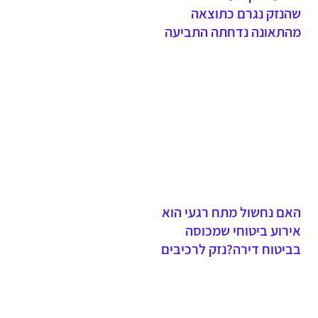
שהנזק נגרם כתוצאה
מהתאונה נדחתה התביעה
והתובעת לא הרימה את נטל
הראיהתפקידו של השמאי הוא
לשום את נזקי התאונה ולא
הוא שקובע מהו הנזק שנגרם
בתאונה
האם נחשול מתח רגעי הוא
אירוע ביטוחי שמכוסה
בביטוח דירה?נזק לרכיבים
חשמליים, בשל נחשול מתח,
שלא גרם לשריפה ולאש
גלויה, אינו מכוסה במסגרת