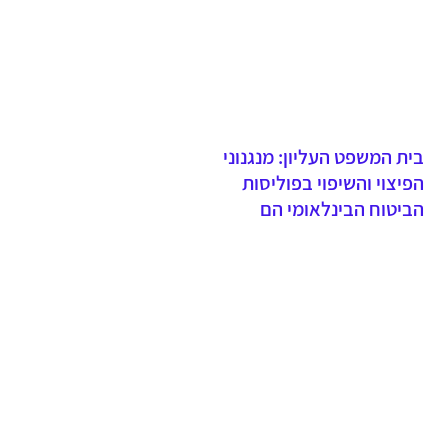
ביטוח דירה
בית המשפט העליון: מנגנוני
הפיצוי והשיפוי בפוליסות
הביטוח הבינלאומי הם
חלופיים ולא מצטברים -
הרחבת הקבוצה המיוצגת
כלפי העבר נדחתה בשל
תחולת סעיף 31 לחוק חוזה
הביטוח ואי התקיימות חריגי
ההתיישנות