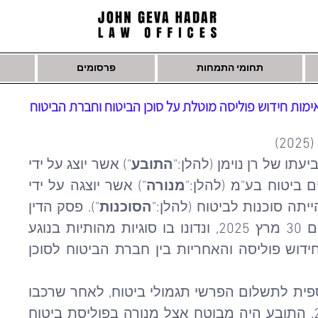
תחומי התמחות
פרסומים
ת חידוש פוליסה מוטלת על סוכן הביטוח וחברת הביטוח
)
תו של רן נוימן (להלן:"
התובע
") אשר יוצג על ידי 
 ביטוח בע"מ (להלן:"
מנורה
") אשר יוצגה על ידי 
ייתה סוכנות לביטוח (להלן:"
הסוכנות
"). פסק הדין 
ניתן על ידי כב' השופט צבי כוחן ביום 30 מרץ 2025, ונדונו בו סוגיות מהותיות בנוגע 
לחובותיו של סוכן הביטוח בתהליך חידוש פוליסה והאחריות בין חברת הביטוח לסוכן 
עניינו של התיק נסב סביב תביעה כספית לתשלום הפרשי תגמולי ביטוח, לאחר שרכבו 
של התובע נגנב ביום 12 במאי 2023. התובע היה מבוטח אצל מנורה בפוליסת ביטוח 