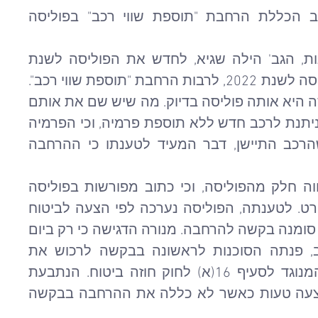
מקיף, אך המחלוקת התגלעה סביב הכללת הרחבת "תוספת שווי רכב" בפוליסה 
התובע טען כי ביקש מנציגת הסוכנות, הגב' הילה שגיא, לחדש את הפוליסה לשנת 
2023 עם מלוא ההרחבות שהיו בפוליסה לשנת 2022, לרבות הרחבת "תוספת שווי רכב". 
לטענתו, הילה הבטיחה לו כי "הפוליסה היא אותה פוליסה בדיוק. מה שיש שם את אותם 
התנאים". התובע הוסיף כי ההרחבה ניתנת לרכב חדש ללא תוספת פרמיה, וכי הפרמיה 
עלתה ביחס לשנת 2022 למרות שהרכב התיישן, דבר המעיד לטענתו כי ההרחבה 
מנורה טענה, כי ההרחבה אינה מהווה חלק מהפוליסה, וכי כתוב מפורשות בפוליסה 
שהרחבה תחול רק אם יצוין כך במפרט. לטענתה, הפוליסה נערכה לפי הצעה לביטוח 
שהתקבלה מהסוכנות, ובהצעה זו לא סומנה בקשה להרחבה. מנורה הדגישה כי רק ביום 
16 במאי 2023, לאחר גניבת הרכב, פנתה הסוכנות לראשונה בבקשה לרכוש את 
ההרחבה באופן רטרואקטיבי, דבר המנוגד לסעיף 16(א) לחוק חוזה ביטוח. הנתבעת 
הפנתה לעדות הילה, שהודתה כי ביצעה טעות כאשר לא כללה את ההרחבה בבקשה 