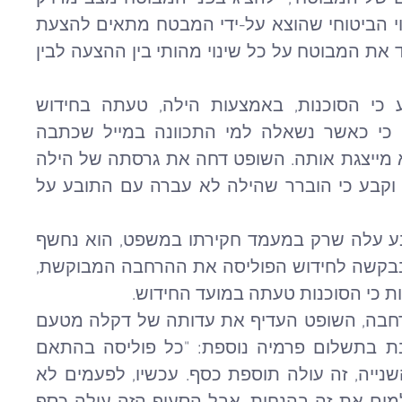
בנוגע להיקף הכיסוי", "לוודא כי הכיסוי הביטוחי שהוצא על-ידי המבטח מתאים להצעת 
הביטוח ולדרישות המבוטח" ו"להעמיד את המבוטח על כל שינוי מהותי בין ההצעה לבין 
בבחינה של העובדות, השופט קבע כי הסוכנות, באמצעות הילה, טעתה בחידוש 
הפוליסה. מחקירתה של הילה עלה כי כאשר נשאלה למי התכוונה במייל שכתבה 
הסבירה, כי הכוונה לסוכנות, שכן היא מייצגת אותה. השופט דחה את גרסתה של הילה 
בתצהירה כי הטעות היא של מנורה, וקבע כי הוברר שהילה לא עברה עם התובע על 
השופט הדגיש כי מחקירתו של התובע עלה שרק במעמד חקירתו במשפט, הוא נחשף 
לעובדה כי הילה והסוכנות לא כללו בבקשה לחידוש הפוליסה את ההרחבה המבוקשת, 
ות כי הסוכנות טעתה במועד החידוש.
לעניין טענת התובע בדבר עלות ההרחבה, השופט העדיף את עדותה של דקלה מטעם 
מנורה, שהעידה כי הרחבה זו מחויבת בתשלום פרמיה נוספת: "כל פוליסה בהתאם 
לרכב", וכי "כל סוגי הרכבים בשנה השנייה, זה עולה תוספת כסף. עכשיו, לפעמים לא 