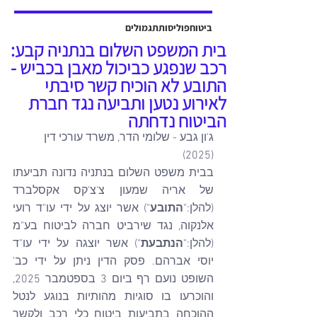
אשר יוצגה על ידי עו"ד שלמה ברקוביץ'
ועו"ד גיל סבן ואח'. פסק הדין ניתן על ידי
ביטוח
פוליסות
תגמולים
כב' השופט דב גוטליב ביום 13 יולי
בית המשפט השלום בנתניה קבע:
2025, והוכרעו בו סוגיות מהותיות בנוגע
רכב שנפגע כביכול מאבן בכביש -
לחישוב פיצויים לנפגעי תאונות עבודה,
התובע לא הוכיח קשר סיבתי
כולל הקשר בין הנכות ה
לאירוע נטען ותביעה נגד חברת
הביטוח נדחתה
ג'ון גבע - שלומי הדר, משרד עורכי דין 
(2025)
בבית משפט השלום בנתניה נדונה תביעתו 
של אריה שמעון צ'צ'קס אקסלברד 
(להלן:"
התובע
") אשר יוצג על ידי עו"ד רועי 
אלנקוה, נגד שירביט חברה לביטוח בע"מ 
(להלן:"
הנתבעת
") אשר יוצגה על ידי עו"ד 
יוסי אברהם. פסק הדין ניתן על ידי כב' 
השופט נועם רף ביום 3 בספטמבר 2025, 
והוכרעו בו סוגיות מהותיות בנוגע לנטל 
ההוכחה בתביעות ביטוח כלי רכב ולקשר 