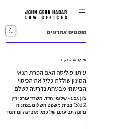
פוסטים אחרונים
זמן קריאה 4 דקות
עיתון פוליסה האם הפרת תנאי
המיגון שוללת כליל את הכיסוי
הביטוחי מבטחת נדרשה לשלם
יתרת תגמולי ביטוח עקב הפחתה
ג'ון גבע - שלומי הדר, משרד עורכי דין
שגויה בהיעדר מיגון
(2025) בבית משפט השלום בנתניה
נדונה תביעתם של כמל אזברגה ומוחמד
אזברגה (להלן: "התובעים"), שיוצגו עי ע"י
עו"ד רמי שדה כנגד מנורה מבטחים