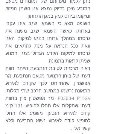
ניתן ללמוד מעדותם של המומחים מטעם 
התובע היכן בדיוק נמצא אגן השמן הניזוק 
ומיקומו ביחס לנזק במגן התחתון.
השופט מצא כי השמאי שגב אינו עקבי 
בעדותו, כאשר השמאי שגב משנה את 
גרסתו במהלך עדותו בנוגע למיקום האגן 
וזאת ככל הנראה על מנת להתאים את 
גרסתו למיקום הקרע הגדול במגן המנוע 
שניתן לראות בתמונה.
ראיה מרכזית לטובת הנתבעת הייתה חוות 
דעתו של בוחן התנועה מטעם הנתבעת, מר 
אפשטיין, שהתייחס לכך שקודם לאירוע 
התאונה נרשמו במחשב הרכב שתי תקלות: 
P1524 ו-P0300. מר אפשטיין ציין בחוות 
דעתו שתקלות אלו החלו להופיע 131 ק"מ 
קודם לאירוע הנטען, משמע אלו החלו 
להופיע קודם לאירוע נשוא התביעה וללא 
קשר אליו.