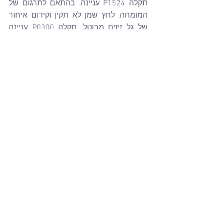
תקלה P1524 עניינה, בהתאם לתרגום של 
המומחה, לחץ שמן לא תקין וקידום איחור 
של גל זיזים מבוטל. תקלה P0300 עניינה 
multiple cylinder misfire ובהתאם לעדותו 
של המומחה זו קשורה לזיהום שמורגש 
במנוע. מר אפשטיין העיד כי תקלה P0300 
היא כתוצאה מתקלת לחץ שמן וכי היא 
גרמה לתקלה מורגשת ונראית לעין בצורה 
של מנורה והיא מורגשת.
לעומת זאת, בוחן התנועה מטעם התובע מר 
זריהן אינו שולל באופן גורף בחוות דעתו את 
ממצאיו של מר אפשטיין בנוגע לתקלה קודם 
לאירוע נשוא התביעה, אך מעלה תהיות 
בנוגע לאותן תקלות במנוע. מר זריהן 
התעלם בחוות דעתו מתקלה P1524 מבלי 
ליתן הסבר למהותה ולקשר שלה לתקלה 
P0300.
השופט ציין, כי מר אפשטיין לא נחקר 