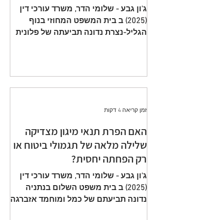
תשלום פרמיות וחתימה על הצעה
ג'ון גבע - שלומי הדר, משרד עורכי דין
שגויה היא באחריות המבוטח
(2025) ב בית המשפט המחוזי בנוף
הגליל-נצרת נדונה תביעתה של פלונית
(להלן: ״ התובעת ״) כנגד כלל חברה
לביטוח בע״מ (להלן: ״ הנתבעת ״)
שיוצגה ע״י ב״כ עוה״ד רם דורון ואח׳
ממשרד עוה"ד דורון, בורבין צופין. פסק
הדין ת״א 65208-05-21 ניתן מפי כבוד
השופט, סגן הנשיאה שאהר אטרש ביום
זמן קריאה 4 דקות
23 יולי 2024. ענייננו בתביעה כספית
שהוגשה על ידי אלמנתו של מנוח, בגין
האם הפרת תנאי מיגון מצדיקה
תשלום תגמולי ביטוח על פי שתי
שלילה מלאה של תגמולי ביטוח או
פוליסות ביטוח חיים שהוצאו על שם
רק הפחתה יחסית?
המנוח. הפוליסה הראשונה, כללה כיסוי
מ
ג'ון גבע - שלומי הדר, משרד עורכי דין
(2025) ב בית משפט השלום בנתניה
נדונה תביעתם של כמל ומוחמד אזברגה
(להלן: ״ התובעים ״) שיוצגו ע״י עוה״ד