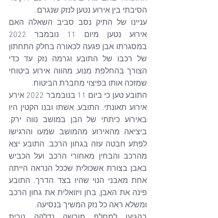
הסיבתי בין אירוע נטען לנזק שנגרם.
עניינו של התיק נסב סביב השאלה האם 
אירוע נטען מיום 11 נובמבר 2022 
במסגרתו אבן פגעה לכאורה בחלק התחתון 
של רכבו של התובע וגרמה נזק עד כדי 
הצורך בהחלפת מנוע, מהווה אירוע ביטוחי 
שמזכה אותו בפיצוי מחברת הביטוח.
התובע טען כי ביום 11 בנובמבר 2022 אירע 
אירוע תאונתי. התובע, אשתו ובנו הקטין היו 
באירוע כיתתי של הבן במושב נווה ירק. 
ביציאה מהאירוע מהמושב שמעו והרגישו 
לפתע חבטה עזה בגחון הרכב. התובע יצא 
מהרכב והבחין מאחורי הרכב ועל הכביש 
באבן בצורת אשכולית שככל הנראה הייתה 
אחת מאבני הנוי שהיו בצד הדרך. התובע 
פינה את האבן, בחן ויזואלית את גחון הרכב 
ומשלא ראה כל נזק המשיך בנסיעה.
בהגיעו למחלף מורשה נדלקה נורית 