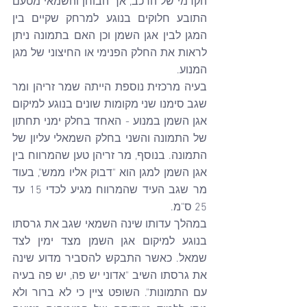
הקדמי של הרכב, אך הבוחן והשמאי מטעם 
התובע חלוקים בנוגע למרחק שקיים בין 
המגן לבין אגן השמן וכן האם בתמונה ניתן 
לראות את החלק הפנימי או החיצוני של מגן 
המנוע.
בעיה מרכזית נוספת הייתה שמר זריהן ומר 
שגב סימנו שני מקומות שונים בנוגע למיקום 
אגן השמן במנוע - האחד בחלק ימני תחתון 
של התמונה והשני בחלק השמאלי עליון של 
התמונה. בנוסף, מר זריהן טען שהמרווח בין 
אגן השמן למגן הוא "דבוק אליו ממש", בעוד 
מר שגב העיד שהמרווח מגיע לכדי 15 עד 
25 ס"מ.
במהלך עדותו שינה השמאי שגב את גרסתו 
בנוגע למיקום אגן השמן מצד ימין לצד 
שמאל. כאשר התבקש להסביר מדוע שינה 
את גרסתו השיב "אדוני יש פה, יש פה בעיה 
עם התמונות". השופט ציין כי לא ברור ולא 