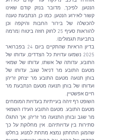
אזהרה ברכב נדלקה עוד קודם לאירוע 
הנטען. לפיכך, מדובר בנזק קודם שאינו 
קשור לאירוע הנטען. כמו כן, הנתבעת טענה 
להכשלה של בירור החבות והיקפה וכן 
להוראות סעיף 25 לחוק חוזה ביטוח (מרמה 
בתביעת תגמולים).
בדיון הראיות שהתקיים ביום 24 בפברואר 
2025 נשמעו עדויות כל הצדדים, עדותו של 
התובע, עדותה של אשתו, עדותו של שמאי 
מטעם התובע מר דניאל שגב, עדותו של 
בוחן תנועה מטעם התובע מר יצחק זריהן 
ועדותו של בוחן תנועה מטעם הנתבעת מר 
חיים אפשטיין.
השופט רף זיהה בעייתיות בעדויות המומחים 
מטעם התובע. מטעם התובע העידו השמאי 
מר שגב ובוחן התנועה מר זריהן, אך התגלו 
סתירות בין עדויותיהם. אין מחלוקת על כך 
שהמגן התחתון נמצא מתחת למנוע בחלקו 