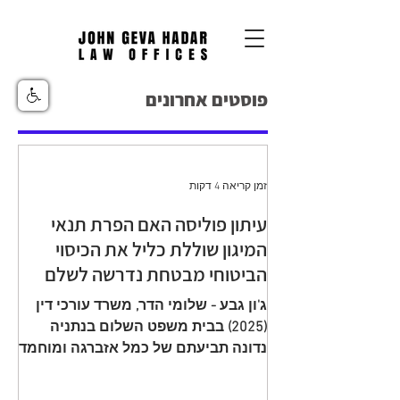
פוסטים אחרונים
זמן קריאה 4 דקות
עיתון פוליסה האם הפרת תנאי
המיגון שוללת כליל את הכיסוי
הביטוחי מבטחת נדרשה לשלם
יתרת תגמולי ביטוח עקב הפחתה
ג'ון גבע - שלומי הדר, משרד עורכי דין
שגויה בהיעדר מיגון
(2025) בבית משפט השלום בנתניה
נדונה תביעתם של כמל אזברגה ומוחמד
אזברגה (להלן: "התובעים"), שיוצגו עי ע"י
עו"ד רמי שדה כנגד מנורה מבטחים