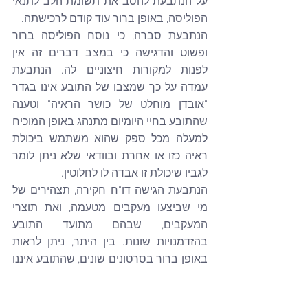
על הנתבעת להסב את תשומת הלב לתנאי 
הפוליסה, באופן ברור עוד קודם לרכישתה.
הנתבעת סברה, כי נוסח הפוליסה ברור 
ופשוט והדגישה כי במצב דברים זה אין 
לפנות למקורות חיצוניים לה. הנתבעת 
עמדה על כך שמצבו של התובע אינו בגדר 
"אובדן מוחלט של כושר הראיה" וטענה 
שהתובע בחיי היומיום מתנהג באופן המוכיח 
למעלה מכל ספק שהוא משתמש ביכולת 
ראיה כזו או אחרת ובוודאי שלא ניתן לומר 
לגביו שיכולת זו אבדה לו לחלוטין.
הנתבעת הגישה דו"ח חקירה, תצהירים של 
מי שביצעו מעקבים מטעמה, ואת תוצרי 
המעקבים, שבהם מתועד התובע 
בהזדמנויות שונות. בין היתר, ניתן לראות 
באופן ברור בסרטונים שונים, שהתובע איננו 
עושה שימוש במקל נחייה, צועד ברשות 
הרבים במקומות שונים ללא קושי ניכר, חוצה 