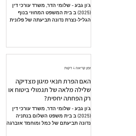
תשלום פרמיות וחתימה על הצעה
ג'ון גבע - שלומי הדר, משרד עורכי דין
שגויה היא באחריות המבוטח
(2025) ב בית המשפט המחוזי בנוף
הגליל-נצרת נדונה תביעתה של פלונית
(להלן: ״ התובעת ״) כנגד כלל חברה
לביטוח בע״מ (להלן: ״ הנתבעת ״)
שיוצגה ע״י ב״כ עוה״ד רם דורון ואח׳
ממשרד עוה"ד דורון, בורבין צופין. פסק
הדין ת״א 65208-05-21 ניתן מפי כבוד
השופט, סגן הנשיאה שאהר אטרש ביום
זמן קריאה 4 דקות
23 יולי 2024. ענייננו בתביעה כספית
שהוגשה על ידי אלמנתו של מנוח, בגין
האם הפרת תנאי מיגון מצדיקה
תשלום תגמולי ביטוח על פי שתי
שלילה מלאה של תגמולי ביטוח או
פוליסות ביטוח חיים שהוצאו על שם
רק הפחתה יחסית?
המנוח. הפוליסה הראשונה, כללה כיסוי
מ
ג'ון גבע - שלומי הדר, משרד עורכי דין
(2025) ב בית משפט השלום בנתניה
נדונה תביעתם של כמל ומוחמד אזברגה
(להלן: ״ התובעים ״) שיוצגו ע״י עוה״ד