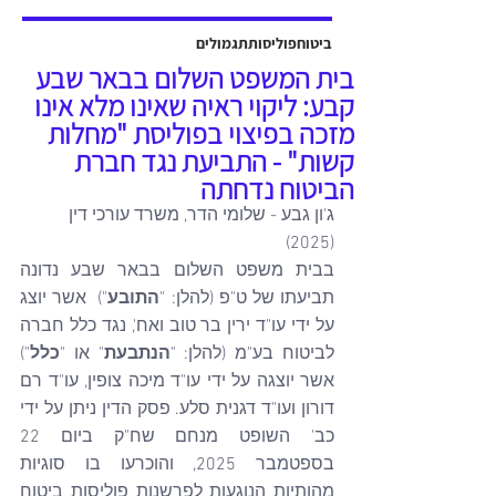
אשר יוצגה על ידי עו"ד שלמה ברקוביץ'
ועו"ד גיל סבן ואח'. פסק הדין ניתן על ידי
ביטוח
פוליסות
תגמולים
כב' השופט דב גוטליב ביום 13 יולי
בית המשפט השלום בבאר שבע
2025, והוכרעו בו סוגיות מהותיות בנוגע
קבע: ליקוי ראיה שאינו מלא אינו
לחישוב פיצויים לנפגעי תאונות עבודה,
מזכה בפיצוי בפוליסת "מחלות
כולל הקשר בין הנכות ה
קשות" - התביעת נגד חברת
הביטוח נדחתה
ג'ון גבע - שלומי הדר, משרד עורכי דין 
(2025)
בבית משפט השלום בבאר שבע נדונה 
תביעתו של ט"פ (להלן: "
התובע
")  אשר יוצג 
על ידי עו"ד ירין בר טוב ואח', נגד כלל חברה 
לביטוח בע"מ (להלן: "
הנתבעת
" או "
כלל
") 
אשר יוצגה על ידי עו"ד מיכה צופין, עו"ד רם 
דורון ועו"ד דגנית סלע. פסק הדין ניתן על ידי 
כב' השופט מנחם שח"ק ביום 22 
בספטמבר 2025, והוכרעו בו סוגיות 
מהותיות הנוגעות לפרשנות פוליסות ביטוח 