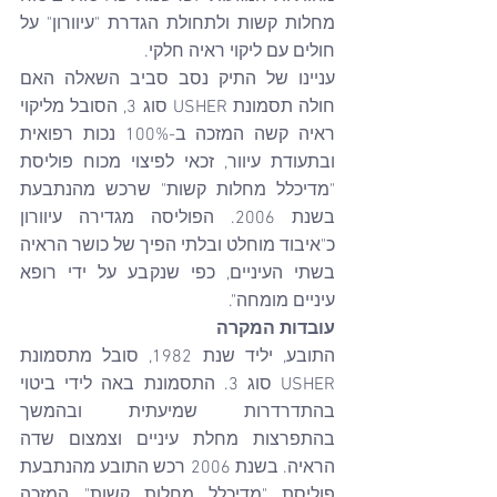
מחלות קשות ולתחולת הגדרת "עיוורון" על 
חולים עם ליקוי ראיה חלקי.
עניינו של התיק נסב סביב השאלה האם 
חולה תסמונת USHER סוג 3, הסובל מליקוי 
ראיה קשה המזכה ב-100% נכות רפואית 
ובתעודת עיוור, זכאי לפיצוי מכוח פוליסת 
"מדיכלל מחלות קשות" שרכש מהנתבעת 
בשנת 2006. הפוליסה מגדירה עיוורון 
כ"איבוד מוחלט ובלתי הפיך של כושר הראיה 
בשתי העיניים, כפי שנקבע על ידי רופא 
עיניים מומחה".
עובדות המקרה
התובע, יליד שנת 1982, סובל מתסמונת 
USHER סוג 3. התסמונת באה לידי ביטוי 
בהתדרדרות שמיעתית ובהמשך 
בהתפרצות מחלת עיניים וצמצום שדה 
הראיה. בשנת 2006 רכש התובע מהנתבעת 
פוליסת "מדיכלל מחלות קשות", המזכה 