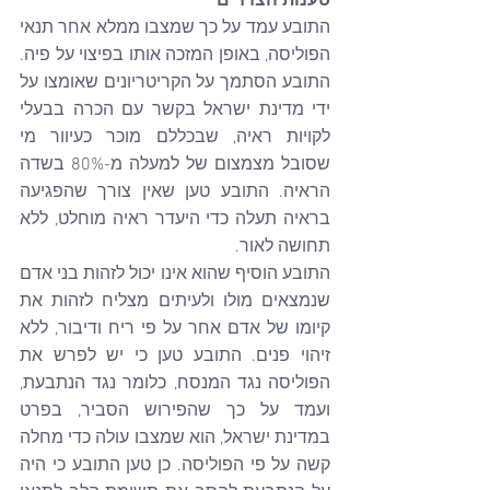
טענות הצדדים
התובע עמד על כך שמצבו ממלא אחר תנאי 
הפוליסה, באופן המזכה אותו בפיצוי על פיה. 
התובע הסתמך על הקריטריונים שאומצו על 
ידי מדינת ישראל בקשר עם הכרה בבעלי 
לקויות ראיה, שבכללם מוכר כעיוור מי 
שסובל מצמצום של למעלה מ-80% בשדה 
הראיה. התובע טען שאין צורך שהפגיעה 
בראיה תעלה כדי היעדר ראיה מוחלט, ללא 
תחושה לאור.
התובע הוסיף שהוא אינו יכול לזהות בני אדם 
שנמצאים מולו ולעיתים מצליח לזהות את 
קיומו של אדם אחר על פי ריח ודיבור, ללא 
זיהוי פנים. התובע טען כי יש לפרש את 
הפוליסה נגד המנסח, כלומר נגד הנתבעת, 
ועמד על כך שהפירוש הסביר, בפרט 
במדינת ישראל, הוא שמצבו עולה כדי מחלה 
קשה על פי הפוליסה. כן טען התובע כי היה 