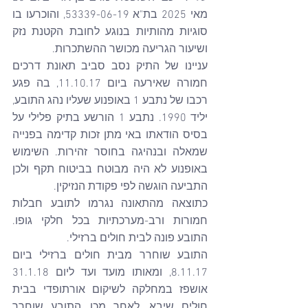
מאי 2025 בת"א 53339-06-19, והוכרעו בו 
סוגיות מהותיות בנוגע לחובת הקטנת נזק 
ושיעור הגריעה מכושר ההשתכרות.
עניינו של התיק נסב סביב תאונת דרכים 
חמורה שאירעה ביום 11.10.17, בה פגע 
רכבו של נתבע 1 באופנוע שעליו נהג התובע, 
יליד 1990. נתבע 1 הורשע בתיק פלילי על 
בסיס הודאתו באי מתן זכות קדימה בפנייה 
שמאלה ובנהיגה בחוסר זהירות. השימוש 
באופנוע לא היה מבוטח בביטוח תקף ולכן 
התביעה הוגשה לפי פקודת הנזיקין.
כתוצאה מהתאונה נגרמו לתובע חבלות 
חמורות ורב-מערכתיות בכל חלקי גופו. 
התובע פונה לבית חולים ברזילי. 
התובע שוחרר מבית חולים ברזילי ביום 
8.11.17, ומאותו מועד ועד ליום 31.1.18 
אושפז במחלקה לשיקום אורתופדי בבית 
חולים שיבא. לאחר מכן, התובע שוחרר 