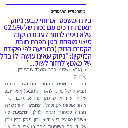
אשר יוצגה על ידי עו"ד שלמה ברקוביץ'
ועו"ד גיל סבן ואח'. פסק הדין ניתן על ידי
ביטוח
פוליסות
תגמולים
כב' השופט דב גוטליב ביום 13 יולי
בית המשפט המחוזי קבע: ניזוק
2025, והוכרעו בו סוגיות מהותיות בנוגע
תאונת דרכים עם נכות של 62.5%
לחישוב פיצויים לנפגעי תאונות עבודה,
שלא ניסה לחזור לעבודה יקבל
כולל הקשר בין הנכות ה
פיצוי מופחת בגין הפרת חובת
הקטנת הנזק (בתביעה לפי פקודת
הנזיקין): "ניזוק שאינו עושה ולו בדל
של מאמץ לחזור לשוק..."
ג'ון גבע - שלומי הדר, משרד עורכי דין 
(2025)
בבית המשפט המחוזי מרכז-לוד נדונה 
תביעתו של פלוני (להלן: "
התובע
") אשר יוצג 
על ידי עו"ד א. שויגמן ועו"ד א. גרבר, נגד 
איגור אוקופניאק (להלן: "
נתבע 1
") והכשרה 
חברה לביטוח בע"מ (להלן: "
נתבעת 2
") 
אשר יוצגו על ידי עו"ד א. ירון. פסק הדין ניתן 
על ידי כב' השופטת מרב בן-ארי ביום 25 