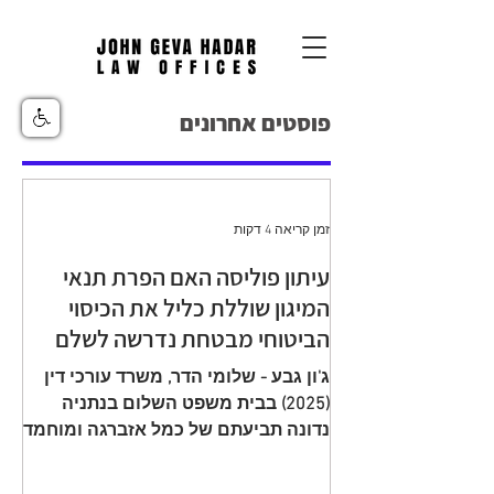
פוסטים אחרונים
זמן קריאה 4 דקות
עיתון פוליסה האם הפרת תנאי
המיגון שוללת כליל את הכיסוי
הביטוחי מבטחת נדרשה לשלם
יתרת תגמולי ביטוח עקב הפחתה
ג'ון גבע - שלומי הדר, משרד עורכי דין
שגויה בהיעדר מיגון
(2025) בבית משפט השלום בנתניה
נדונה תביעתם של כמל אזברגה ומוחמד
אזברגה (להלן: "התובעים"), שיוצגו עי ע"י
עו"ד רמי שדה כנגד מנורה מבטחים