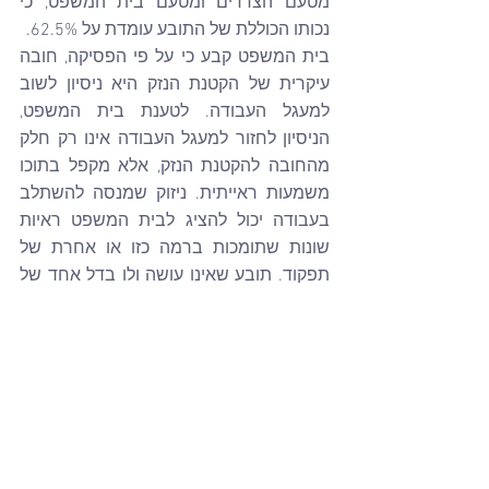
מטעם הצדדים ומטעם בית המשפט, כי 
נכותו הכוללת של התובע עומדת על 62.5%. 
בית המשפט קבע כי על פי הפסיקה, חובה 
עיקרית של הקטנת הנזק היא ניסיון לשוב 
למעגל העבודה. לטענת בית המשפט, 
הניסיון לחזור למעגל העבודה אינו רק חלק 
מהחובה להקטנת הנזק, אלא מקפל בתוכו 
משמעות ראייתית. ניזוק שמנסה להשתלב 
בעבודה יכול להציג לבית המשפט ראיות 
שונות שתומכות ברמה כזו או אחרת של 
תפקוד. תובע שאינו עושה ולו בדל אחד של 
מאמץ לנסות לחזור לשוק העבודה, יוצר קושי 
ראייתי לבסס קביעה לתפקודו או ליכולת 
השתכרותו. עובדה זו פועלת לחובתו של 
התובע, שכן הנטל להוכיח את התביעה, 
לרבות בשאלה עד כמה הנכות תפקודית או 
גורעת מכושר השתכרותו, מוטל על התובע. 
בית המשפט קבע כי לכך מצטרפת הקביעה 