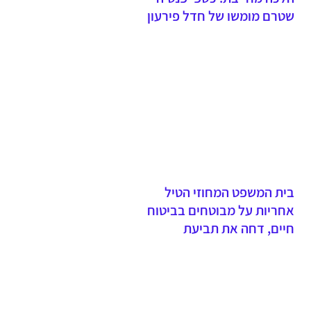
שטרם מומשו של חדל פירעון
שנפטר יועברו לנהנים ולא
לקופת הנושים
בית המשפט המחוזי הטיל
אחריות על מבוטחים בביטוח
חיים, דחה את תביעת
האלמנה וקבע כי אי תשלום
פרמיות וחתימה על הצעה
שגויה היא באחריות המבוטח