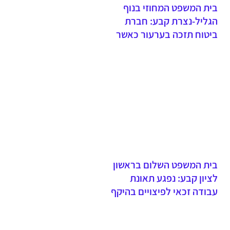
בית המשפט המחוזי בנוף
הגליל-נצרת קבע: חברת
ביטוח תזכה בערעור כאשר
תובע נכשל להוכיח אירוע
תאונה - עדות יחידה של בעל
דין מחייבת סיוע ושיהוי
בהגשת תביעה פוגע באמינות
הטענות
בית המשפט השלום בראשון
לציון קבע: נפגע תאונת
עבודה זכאי לפיצויים בהיקף
של מעל מיליון וחצי שקלים -
שיעור הנכות התפקודית נקבע