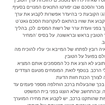
ס רשאיות לדרוש מסמכים להוכחת ערך הטובין 
מכר והסכם שבו יפורטו התנאים המנויים בסעיף.  
בנוסף, בית המשפט עמד על תקנה 2(ג) הקובעת כי בהיעדר אפשרות לקבוע את ערך 
קבוע את שוויו בהתאם לעקרונות הסכם גאט"ט  
בפני וועדת ערר של רשות המסים. לכן, בהליך 
ך הטובין בראש ובראשונה, על בסיס "המחיר 
  
כי נטל הראיה רובץ לפתחו של המייבא וכי עליו להוכיח מה 
ם בפועל על הטובין. 
תובע לא הציג את כל המסמכים אותם המציא 
י הרכב. בנוסף לזאת, המומחים מטעם הצדדים 
צורך הכנת חוות הדעת.  
 בכך שהבעלות ברכב הוחלפה מספר פעמים עד 
ה, ובהתחשב שלא הוצגו בפני בית המשפט 
ות שהותקנו ברכב, יש לקבוע את מחירו המוערך 