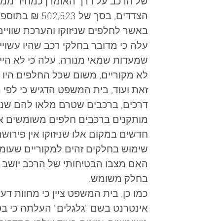
של הרכב על דרך האומדן כמחיר ממוצ
הצדדים, בסך של 502,523 ₪ בתוספת ירידת ערך בסך של 7,538 ₪.  
באשר לחלפים שניזוקו והערכת שוויים
עלה כי מדובר בחלקי רכב שהיו עשויים
שמעדות שמאי מנורה, עלה כי לא היי
לא מקוריים, משום שכל החלפים היו בנ
זאת ועוד, בית המשפט הדגיש כי לפי
דרכים, ברכבים שטרם מלאו להם שנתי
מותקנים ברכבים חלפים משומשים אל
חדשים במקום אלו שניזוקו אין פירוש
שימוש בחלקים זהים למקוריים שעומ
האם מצבו הבטיחותי של הרכב יושב 
בחלק משומש. 
כמו כן, בית המשפט ציין כי מחוות ד
אינטרנט בשם "גלגלים" העלתה כי בס