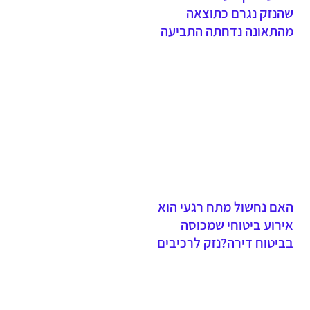
שהנזק נגרם כתוצאה
מהתאונה נדחתה התביעה
והתובעת לא הרימה את נטל
הראיהתפקידו של השמאי הוא
לשום את נזקי התאונה ולא
הוא שקובע מהו הנזק שנגרם
בתאונה
האם נחשול מתח רגעי הוא
אירוע ביטוחי שמכוסה
בביטוח דירה?נזק לרכיבים
חשמליים, בשל נחשול מתח,
שלא גרם לשריפה ולאש
גלויה, אינו מכוסה במסגרת