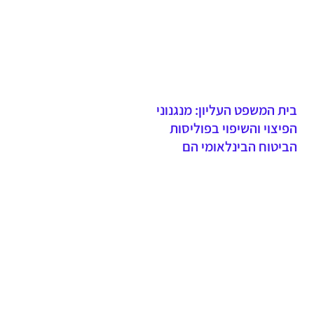
ביטוח דירה
בית המשפט העליון: מנגנוני
הפיצוי והשיפוי בפוליסות
הביטוח הבינלאומי הם
חלופיים ולא מצטברים -
הרחבת הקבוצה המיוצגת
כלפי העבר נדחתה בשל
תחולת סעיף 31 לחוק חוזה
הביטוח ואי התקיימות חריגי
ההתיישנות