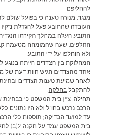
לאחר התרחשות התאונה, וקבע כי חלקי 
להחליפם.  
מנגד, מנורה טענה כי בפועל שולם לתו
העובדה שהתובע פעל להגדלת נזקיו ו
התובע העלה במהלך חקירתו הנגדית מ
החלפים, שעה שהמומחה מטעמה קבע בא
ולא הוחלפו על ידי התובע.  
המחלוקת בין הצדדים הייתה בנוגע ל
אחד מהצדדים הגיש חוות דעת של מו
לאחר שמיעת טענות הצדדים ובחינת ה
להתקבל 
בחלקה
.  
תחילה, ציין בית המשפט כי בבחינת ש
הרכב נרכש בחו"ל ולא היו נתונים כ
עד למועד הבדיקה; תוספות כלי הרכב
בית המשפט 