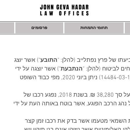
תחומי התמחות
פרסומים
תו של פרץ נפתלייב (להלן: "
התובע
") אשר יוצג 
חים לביטוח (להלן: "
הנתבעת
") אשר יוצגה על ידי 
עו"ד אמיתי סביון. פסק הדין (תא"מ  14484-03-19) ניתן ביוני 2020, מפי כבוד השופט 
לבית המשפט הוגשה תביעה כספית על סך 38,280 ₪. בשנת 2018, נפגע רכבו של 
נהג הרכב הפוגע, אשר בוטח באותה העת על ידי 
 השמאי מטעמו אשר בדק את רכבו זמן קצר 